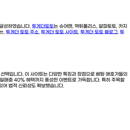
 달성하였습니다.
투게더토토
는 슈어맨, 먹튀폴리스, 알파토토, 카지
는,
투게더 토토 주소
,
투게더 토토 사이트
,
투게더 토토 블로그
,
투
의 선택입니다. 이 사이트는 다양한 특징과 장점으로 베팅 애호가들의
매일매충 40% 혜택까지 풍성한 이벤트로 가득합니다. 특히 주목할
 있어 법적 신뢰성도 확보했습니다.