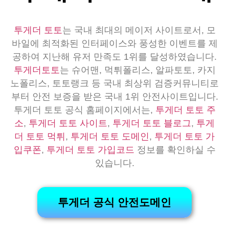
투게더 토토
는 국내 최대의 메이저 사이트로서, 모
바일에 최적화된 인터페이스와 풍성한 이벤트를 제
공하여 지난해 유저 만족도 1위를 달성하였습니다.
투게더토토
는 슈어맨, 먹튀폴리스, 알파토토, 카지
노폴리스, 토토랭크 등 국내 최상위 검증커뮤니티로
부터 안전 보증을 받은 국내 1위 안전사이트입니다.
투게더 토토 공식 홈페이지에서는,
투게더 토토 주
소
,
투게더 토토 사이트
,
투게더 토토 블로그
,
투게
더 토토 먹튀
,
투게더 토토 도메인
,
투게더 토토 가
입쿠폰
,
투게더 토토 가입코드
정보를 확인하실 수
있습니다.
투게더 공식 안전도메인