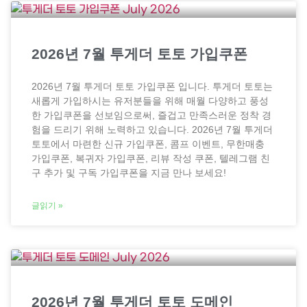
2026년 7월 투게더 토토 가입쿠폰
2026년 7월 투게더 토토 가입쿠폰 입니다. 투게더 토토는
새롭게 가입하시는 유저분들을 위해 매월 다양하고 풍성
한 가입쿠폰을 선보임으로써, 즐겁고 만족스러운 정착 경
험을 드리기 위해 노력하고 있습니다. 2026년 7월 투게더
토토에서 마련한 신규 가입쿠폰, 콤프 이벤트, 무한매충
가입쿠폰, 복귀자 가입쿠폰, 리뷰 작성 쿠폰, 텔레그램 친
구 추가 및 구독 가입쿠폰을 지금 만나 보세요!
글읽기 »
2026년 7월 투게더 토토 도메인