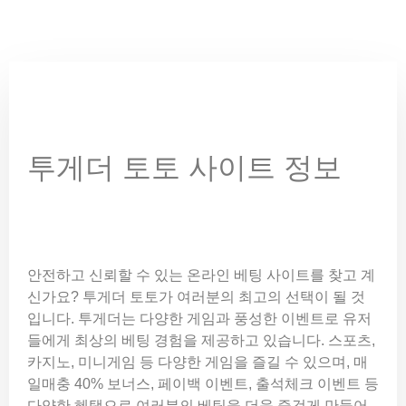
투게더 토토 사이트 정보
안전하고 신뢰할 수 있는 온라인 베팅 사이트를 찾고 계
신가요? 투게더 토토가 여러분의 최고의 선택이 될 것
입니다. 투게더는 다양한 게임과 풍성한 이벤트로 유저
들에게 최상의 베팅 경험을 제공하고 있습니다. 스포츠,
카지노, 미니게임 등 다양한 게임을 즐길 수 있으며, 매
일매충 40% 보너스, 페이백 이벤트, 출석체크 이벤트 등
다양한 혜택으로 여러분의 베팅을 더욱 즐겁게 만들어