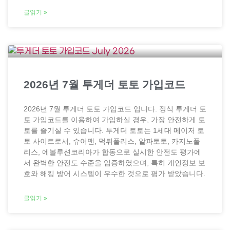
글읽기 »
2026년 7월 투게더 토토 가입코드
2026년 7월 투게더 토토 가입코드 입니다. 정식 투게더 토
토 가입코드를 이용하여 가입하실 경우, 가장 안전하게 토
토를 즐기실 수 있습니다. 투게더 토토는 1세대 메이저 토
토 사이트로서, 슈어맨, 먹튀폴리스, 알파토토, 카지노폴
리스, 에볼루션코리아가 합동으로 실시한 안전도 평가에
서 완벽한 안전도 수준을 입증하였으며, 특히 개인정보 보
호와 해킹 방어 시스템이 우수한 것으로 평가 받았습니다.
글읽기 »