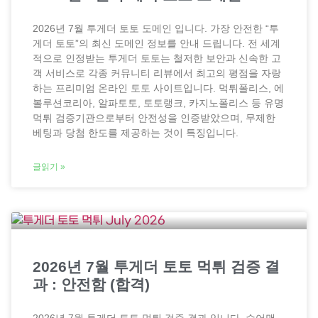
2026년 7월 투게더 토토 도메인 입니다. 가장 안전한 “투
게더 토토”의 최신 도메인 정보를 안내 드립니다. 전 세계
적으로 인정받는 투게더 토토는 철저한 보안과 신속한 고
객 서비스로 각종 커뮤니티 리뷰에서 최고의 평점을 자랑
하는 프리미엄 온라인 토토 사이트입니다. 먹튀폴리스, 에
볼루션코리아, 알파토토, 토토랭크, 카지노폴리스 등 유명
먹튀 검증기관으로부터 안전성을 인증받았으며, 무제한
베팅과 당첨 한도를 제공하는 것이 특징입니다.
글읽기 »
2026년 7월 투게더 토토 먹튀 검증 결
과 : 안전함 (합격)
2026년 7월 투게더 토토 먹튀 검증 결과 입니다. 슈어맨,