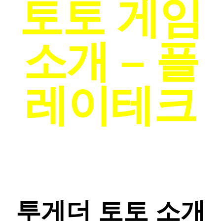
토토 게임
소개 – 플
레이테크
투게더 토토 소개