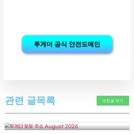
투게더 공식 안전도메인
관련 글목록
모든글 보기