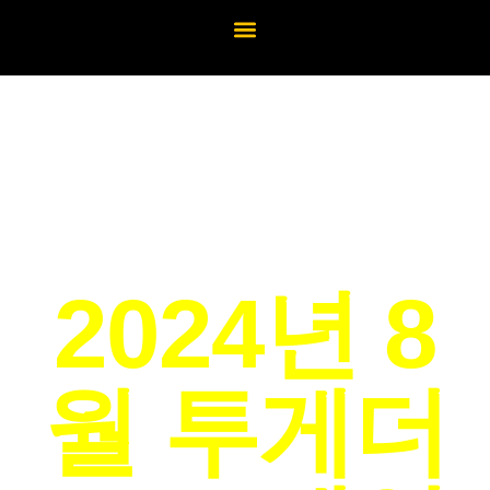
2024년 8
월 투게더