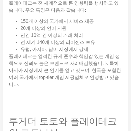
플레이테크는 전 세계적으로 큰 영향력을 행사하고 있
습니다. 주요 특징은 다음과 같습니다:
150개 이상의 국가에서 서비스 제공
20개 이상의 언어 지원
연간 10억 건 이상의 거래 처리
전 세계 140개 이상의 라이센스 보유
유럽, 아시아, 남미 시장에서 강세
플레이테크는 엄격한 규제 준수와 책임감 있는 게임 정
책으로 신뢰도 높은 브랜드로 자리매김했습니다. 특히
아시아 시장에서 큰 인기를 얻고 있으며, 한국을 포함한
여러 국가에서 top-tier 게임 제공업체로 인정받고 있습
니다.
투게더 토토와 플레이테크