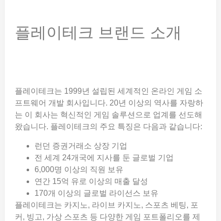
플레이테크 브랜드 소개
플레이테크는 1999년 설립된 세계적인 온라인 게임 소
프트웨어 개발 회사입니다. 20년 이상의 역사를 자랑하
는 이 회사는 혁신적인 게임 솔루션으로 업계를 선도해
왔습니다. 플레이테크의 주요 특징은 다음과 같습니다:
런던 증권거래소 상장 기업
전 세계 24개국에 지사를 둔 글로벌 기업
6,000명 이상의 직원 보유
연간 15억 유로 이상의 매출 달성
170개 이상의 글로벌 라이선스 보유
플레이테크는 카지노, 라이브 카지노, 스포츠 베팅, 포
커, 빙고, 가상 스포츠 등 다양한 게임 포트폴리오를 제