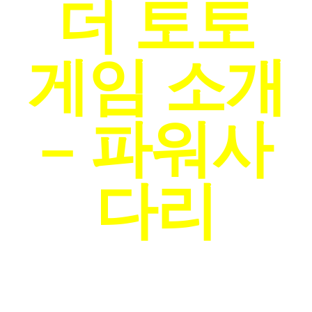
더 토토
게임 소개
– 파워사
다리