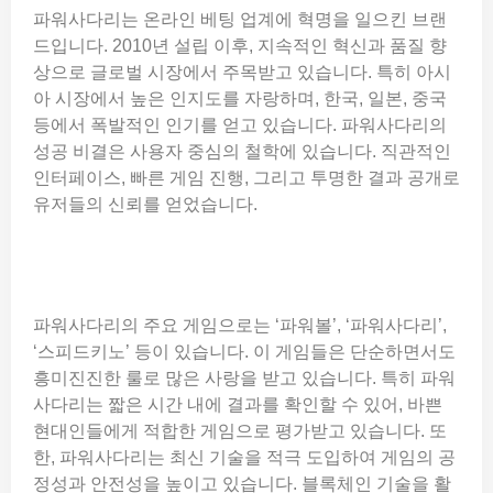
파워사다리는 온라인 베팅 업계에 혁명을 일으킨 브랜
드입니다. 2010년 설립 이후, 지속적인 혁신과 품질 향
상으로 글로벌 시장에서 주목받고 있습니다. 특히 아시
아 시장에서 높은 인지도를 자랑하며, 한국, 일본, 중국
등에서 폭발적인 인기를 얻고 있습니다. 파워사다리의
성공 비결은 사용자 중심의 철학에 있습니다. 직관적인
인터페이스, 빠른 게임 진행, 그리고 투명한 결과 공개로
유저들의 신뢰를 얻었습니다.
파워사다리의 주요 게임으로는 ‘파워볼’, ‘파워사다리’,
‘스피드키노’ 등이 있습니다. 이 게임들은 단순하면서도
흥미진진한 룰로 많은 사랑을 받고 있습니다. 특히 파워
사다리는 짧은 시간 내에 결과를 확인할 수 있어, 바쁜
현대인들에게 적합한 게임으로 평가받고 있습니다. 또
한, 파워사다리는 최신 기술을 적극 도입하여 게임의 공
정성과 안전성을 높이고 있습니다. 블록체인 기술을 활