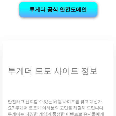
투게더 공식 안전도메인
투게더 토토 사이트 정보
안전하고 신뢰할 수 있는 베팅 사이트를 찾고 계신가
요? 투게더 토토가 여러분의 고민을 해결해 드립니다.
투게더는 다양한 게임과 풍성한 이벤트로 유저들에게