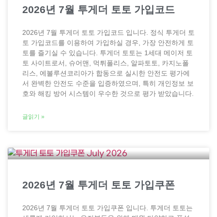
2026년 7월 투게더 토토 가입코드
2026년 7월 투게더 토토 가입코드 입니다. 정식 투게더 토
토 가입코드를 이용하여 가입하실 경우, 가장 안전하게 토
토를 즐기실 수 있습니다. 투게더 토토는 1세대 메이저 토
토 사이트로서, 슈어맨, 먹튀폴리스, 알파토토, 카지노폴
리스, 에볼루션코리아가 합동으로 실시한 안전도 평가에
서 완벽한 안전도 수준을 입증하였으며, 특히 개인정보 보
호와 해킹 방어 시스템이 우수한 것으로 평가 받았습니다.
글읽기 »
2026년 7월 투게더 토토 가입쿠폰
2026년 7월 투게더 토토 가입쿠폰 입니다. 투게더 토토는