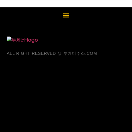
ALL RIGHT RESERVED @ 투게더주소.COM