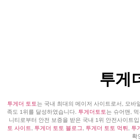
투게더
투게더 토토
는 국내 최대의 메이저 사이트로서, 모바
족도 1위를 달성하였습니다.
투게더토토
는 슈어맨, 
니티로부터 안전 보증을 받은 국내 1위 안전사이트입
토 사이트
,
투게더 토토 블로그
,
투게더 토토 먹튀
,
투
확