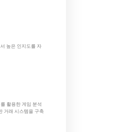
에서 높은 인지도를 자
를 활용한 게임 분석
한 거래 시스템을 구축