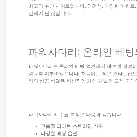
최고의 추천 사이트입니다. 안전성, 다양한 이벤트,
선택이 될 것입니다.
파워사다리: 온라인 베팅
파워사다리는 온라인 베팅 업계에서 빠르게 성장하고
성과를 이루어냈습니다. 처음에는 작은 스타트업으
리의 성공 비결은 혁신적인 게임 개발과 고객 중심
파워사다리의 주요 특징은 다음과 같습니다:
고품질 라이브 스트리밍 기술
다양한 베팅 옵션