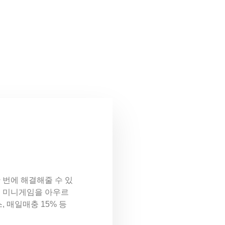
 번에 해결해줄 수 있
, 미니게임을 아우르
 매일매충 15% 등