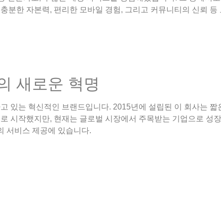
 충분한 자본력, 편리한 모바일 경험, 그리고 커뮤니티의 신뢰 등
의 새로운 혁명
 있는 혁신적인 브랜드입니다. 2015년에 설립된 이 회사는 짧
로 시작했지만, 현재는 글로벌 시장에서 주목받는 기업으로 성
의 서비스 제공에 있습니다.