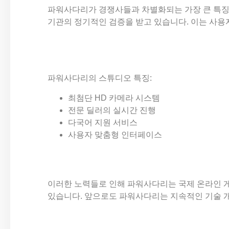
파워사다리가 경쟁사들과 차별화되는 가장 큰 특징은
기관의 정기적인 검증을 받고 있습니다. 이는 사용
파워사다리의 스튜디오 특징:
최첨단 HD 카메라 시스템
전문 딜러의 실시간 진행
다국어 지원 서비스
사용자 맞춤형 인터페이스
이러한 노력들로 인해 파워사다리는 국제 온라인 게
있습니다. 앞으로도 파워사다리는 지속적인 기술 개