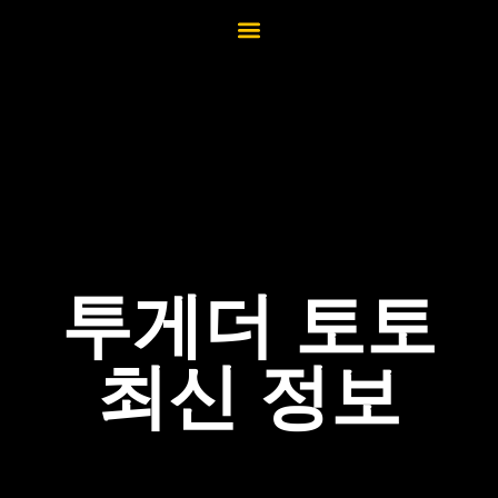
투게더 토토
최신 정보