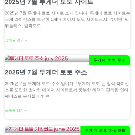
2025년 7월 투게더 토토 사이트
2025년 7월 투게더 토토 사이트 소개 입니다. 투게더 토토 사이트는
국제 라이선스를 보유한 1세대 메이저 토토 사이트로서, 슈어맨, 먹
튀폴리스, 알파토토
상세글 읽기 »
투게더 토토 주소
2025년 7월 투게더 토토 주소
2025년 7월 투게더 토토 주소 입니다. “투게더 토토”는 정식 라이선
스를 도입한 초대형 메이저 사이트로서 풍부한 혜택과 편리한 인터
페이스로 유저들에게 큰
상세글 읽기 »
투게더 토토 가입코드