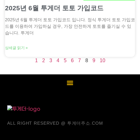
2025년 6월 투게더 토토 가입코드
2025년 6월 투게더 토토 가입코드 입니다. 정식 투게더 토토 가입코
드를 이용하여 가입하실 경우, 가장 안전하게 토토를 즐기실 수 있
습니다. 투게더
상세글 읽기 »
1
2
3
4
5
6
7
8
9
10
ALL RIGHT RESERVED @ 투게더주소.COM