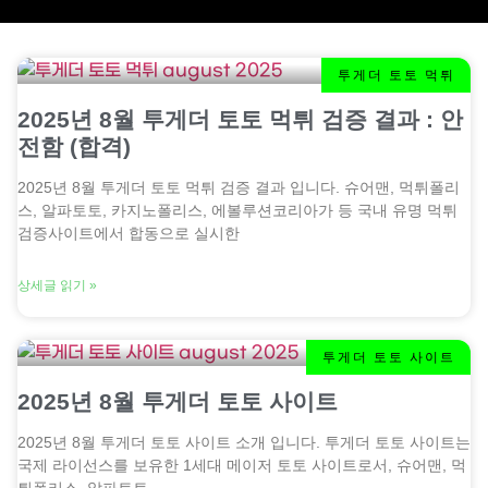
투게더 토토 먹튀
2025년 8월 투게더 토토 먹튀 검증 결과 : 안
전함 (합격)
2025년 8월 투게더 토토 먹튀 검증 결과 입니다. 슈어맨, 먹튀폴리
스, 알파토토, 카지노폴리스, 에볼루션코리아가 등 국내 유명 먹튀
검증사이트에서 합동으로 실시한
상세글 읽기 »
투게더 토토 사이트
2025년 8월 투게더 토토 사이트
2025년 8월 투게더 토토 사이트 소개 입니다. 투게더 토토 사이트는
국제 라이선스를 보유한 1세대 메이저 토토 사이트로서, 슈어맨, 먹