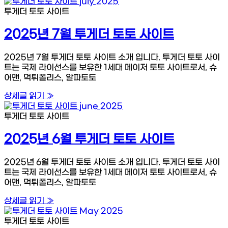
투게더 토토 사이트
2025년 7월 투게더 토토 사이트
2025년 7월 투게더 토토 사이트 소개 입니다. 투게더 토토 사이
트는 국제 라이선스를 보유한 1세대 메이저 토토 사이트로서, 슈
어맨, 먹튀폴리스, 알파토토
상세글 읽기 »
투게더 토토 사이트
2025년 6월 투게더 토토 사이트
2025년 6월 투게더 토토 사이트 소개 입니다. 투게더 토토 사이
트는 국제 라이선스를 보유한 1세대 메이저 토토 사이트로서, 슈
어맨, 먹튀폴리스, 알파토토
상세글 읽기 »
투게더 토토 사이트