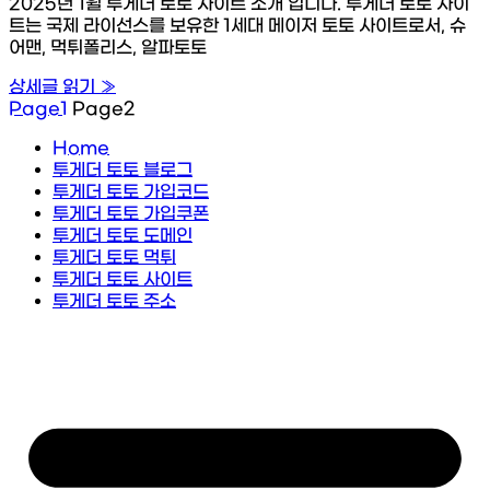
2025년 1월 투게더 토토 사이트 소개 입니다. 투게더 토토 사이
트는 국제 라이선스를 보유한 1세대 메이저 토토 사이트로서, 슈
어맨, 먹튀폴리스, 알파토토
상세글 읽기 »
Page
1
Page
2
Home
투게더 토토 블로그
투게더 토토 가입코드
투게더 토토 가입쿠폰
투게더 토토 도메인
투게더 토토 먹튀
투게더 토토 사이트
투게더 토토 주소