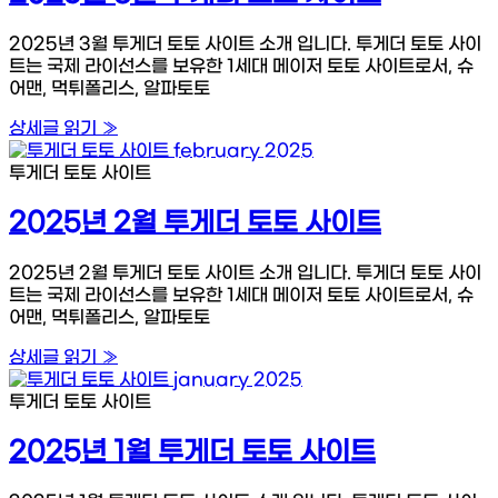
2025년 3월 투게더 토토 사이트 소개 입니다. 투게더 토토 사이
트는 국제 라이선스를 보유한 1세대 메이저 토토 사이트로서, 슈
어맨, 먹튀폴리스, 알파토토
상세글 읽기 »
투게더 토토 사이트
2025년 2월 투게더 토토 사이트
2025년 2월 투게더 토토 사이트 소개 입니다. 투게더 토토 사이
트는 국제 라이선스를 보유한 1세대 메이저 토토 사이트로서, 슈
어맨, 먹튀폴리스, 알파토토
상세글 읽기 »
투게더 토토 사이트
2025년 1월 투게더 토토 사이트