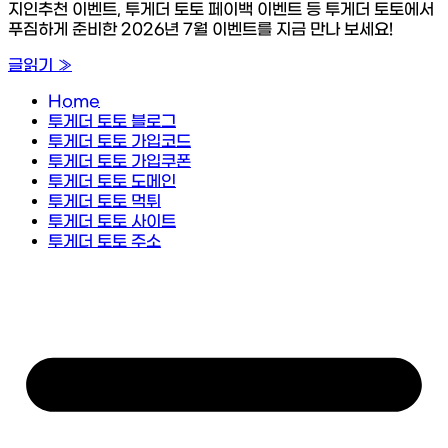
지인추천 이벤트, 투게더 토토 페이백 이벤트 등 투게더 토토에서
푸짐하게 준비한 2026년 7월 이벤트를 지금 만나 보세요!
글읽기 »
Home
투게더 토토 블로그
투게더 토토 가입코드
투게더 토토 가입쿠폰
투게더 토토 도메인
투게더 토토 먹튀
투게더 토토 사이트
투게더 토토 주소