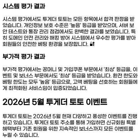
시스템 평가 결과
시스템 평가에서도 투게더 토토는 모든 항목에서 합격 판정을 받
았습니다. 개인정보 보호 수준은 ‘높음’ 등급을 받았으며, 서버 보
안 테스트와 통장 관리 점검에서도 완벽한 결과를 보였습니다. 특
히 도메인 안전 관리와 해킹 방어 시스템에서 우수한 평가를 받아
회원들의 안전한 베팅 환경을 보장합니다. 🔐
부가적 평가 결과
부가적 평가에서는 꽁머니 및 가입쿠폰 부문에서 ‘최상’ 등급을, 이
벤트 및 보너스 부문에서도 ‘최상’ 등급을 받았습니다. 환전 한도와
베팅 한도는 모두 ‘높음’ 등급으로, 고액 베팅을 선호하는 회원들에
게 최적화된 서비스임이 입증되었습니다.
2026년 5월 투게더 토토 이벤트
투게더 토토는 2026년 5월 현재 다양하고 풍성한 이벤트를 진행
하고 있습니다. 투게더 토토 주소를 통해 가입하면 신규회원 특별
혜택부터 기존 회원을 위한 지속적인 보너스까지 모든 이벤트를
누릴 수 있습니다.