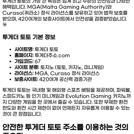
투게더 토토의 가장 큰 특징은 업계 최고 수준의 안전성과 다양한
혜택입니다. MGA(Malta Gaming Authority)와
Curaso(퀴라소) 정식 라이선스를 보유하고 있어 법적 보호를
받으며, 420여개의 보증사이트에서 안전성을 검증받았습니다.
🎯
투게더 토토 기본 정보
사이트명:
투게더 토토
홈페이지:
투게더주소.com
가입코드:
67
사이트 분류:
토지노 (토토, 카지노, 미니게임)
라이선스:
MGA, Curaso 정식 라이선스
보증사이트:
420여개 공신력 검증기관
투게더 토토는 국내형 및 해외형 스포츠 베팅을 제공하며, 파워볼,
스피드키노 등 인기 미니게임과 Evolution Gaming 카지노까
지 다양한 게임을 한 곳에서 즐길 수 있습니다. 또한 무제한 환전
한도와 환전 시간 제한이 없어 언제든지 자유롭게 이용할 수 있는
것이 큰 장점입니다.
안전한 투게더 토토 주소를 이용하는 것의