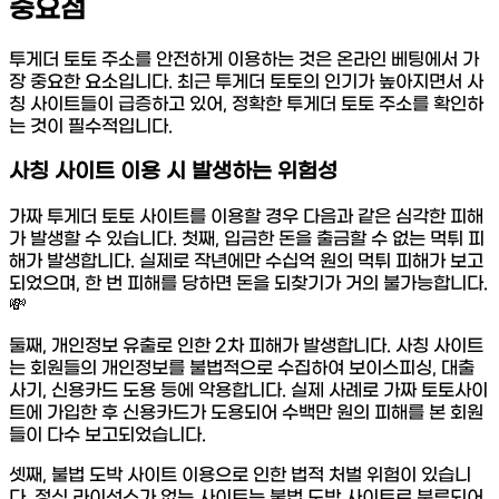
중요점
투게더 토토 주소를 안전하게 이용하는 것은 온라인 베팅에서 가
장 중요한 요소입니다. 최근 투게더 토토의 인기가 높아지면서 사
칭 사이트들이 급증하고 있어, 정확한 투게더 토토 주소를 확인하
는 것이 필수적입니다.
사칭 사이트 이용 시 발생하는 위험성
가짜 투게더 토토 사이트를 이용할 경우 다음과 같은 심각한 피해
가 발생할 수 있습니다. 첫째, 입금한 돈을 출금할 수 없는 먹튀 피
해가 발생합니다. 실제로 작년에만 수십억 원의 먹튀 피해가 보고
되었으며, 한 번 피해를 당하면 돈을 되찾기가 거의 불가능합니다.
💸
둘째, 개인정보 유출로 인한 2차 피해가 발생합니다. 사칭 사이트
는 회원들의 개인정보를 불법적으로 수집하여 보이스피싱, 대출
사기, 신용카드 도용 등에 악용합니다. 실제 사례로 가짜 토토사이
트에 가입한 후 신용카드가 도용되어 수백만 원의 피해를 본 회원
들이 다수 보고되었습니다.
셋째, 불법 도박 사이트 이용으로 인한 법적 처벌 위험이 있습니
다. 정식 라이선스가 없는 사이트는 불법 도박 사이트로 분류되어,