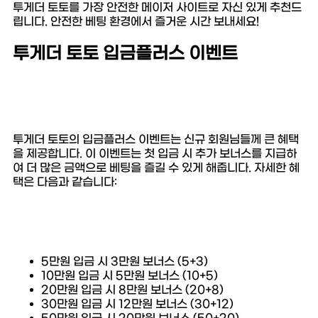
투게더 토토를 가장 안전한 메이저 사이트로 자신 있게 추천드
립니다. 안전한 베팅 환경에서 즐거운 시간 보내세요!
투게더 토토 입금플러스 이벤트
투게더 토토의 입금플러스 이벤트는 신규 회원님들께 큰 혜택
을 제공합니다. 이 이벤트는 첫 입금 시 추가 보너스를 지급하
여 더 많은 금액으로 베팅을 즐길 수 있게 해줍니다. 자세한 혜
택은 다음과 같습니다:
5만원 입금 시 3만원 보너스 (5+3)
10만원 입금 시 5만원 보너스 (10+5)
20만원 입금 시 8만원 보너스 (20+8)
30만원 입금 시 12만원 보너스 (30+12)