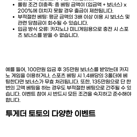
롤링 조건 미충족: 총 베팅 금액이 (입금액 + 보너스) x
200%에 미치지 못할 경우 출금이 제한됩니다.
부적절한 베팅: 평균 금액의 3배 이상 이용 시 보너스 및
관련 당첨금이 회수될 수 있습니다.
입금 방식 오류: 카지노나 미니게임용으로 충전 시 스포
츠 보너스를 받을 수 없습니다.
예를 들어, 100만원 입금 후 35만원 보너스를 받았는데 카지
노 게임을 이용하거나, 스포츠 베팅 시 1.4배당의 3폴더에 베
팅한다면 보너스가 무효 처리됩니다. 또한, 135만원으로 단 한
번의 고액 베팅을 하는 경우도 부적절한 베팅으로 간주될 수 있
습니다. 이벤트 참여 시 반드시 모든 조건을 숙지하고 준수해야
합니다.
투게더 토토의 다양한 이벤트