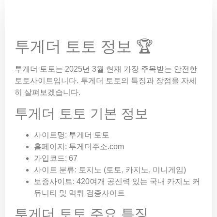
투게더 토토 정보 🏆
투게더 토토는 2025년 3월 현재 가장 주목받는 안전한
토토사이트입니다. 투게더 토토의 특징과 장점을 자세
히 살펴보겠습니다.
투게더 토토 기본 정보
사이트명: 투게더 토토
홈페이지: 투게더주소.com
가입코드: 67
사이트 분류: 토지노 (토토, 카지노, 미니게임)
보증사이트: 420여개 공신력 있는 국내 카지노 커
뮤니티 및 먹튀 검증사이트
투게더 토토 주요 특징