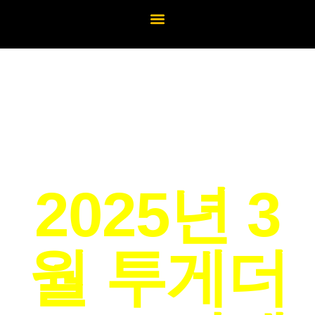
2025년 3
월 투게더