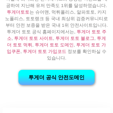
공하여 지난해 유저 만족도 1위를 달성하였습니다.
투게더토토
는 슈어맨, 먹튀폴리스, 알파토토, 카지
노폴리스, 토토랭크 등 국내 최상위 검증커뮤니티로
부터 안전 보증을 받은 국내 1위 안전사이트입니다.
투게더 토토 공식 홈페이지에서는,
투게더 토토 주
소
,
투게더 토토 사이트
,
투게더 토토 블로그
,
투게
더 토토 먹튀
,
투게더 토토 도메인
,
투게더 토토 가
입쿠폰
,
투게더 토토 가입코드
정보를 확인하실 수
있습니다.
투게더 공식 안전도메인