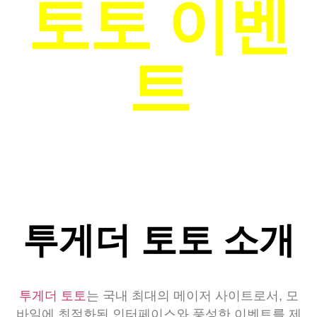
토토 이벤
트
투게더 토토 소개
투게더 토토
는 국내 최대의 메이저 사이트로서, 모
바일에 최적화된 인터페이스와 풍성한 이벤트를 제