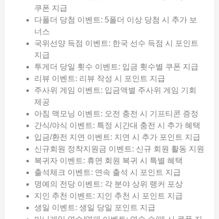
쿠폰 지급
다폴더 당첨 이벤트: 5폴더 이상 당첨 시 추가 보
너스
국위선양 득점 이벤트: 한국 선수 득점 시 포인트
지급
투게더 당일 횟수 이벤트: 입금 횟수별 쿠폰 지급
리뷰 이벤트: 리뷰 작성 시 포인트 지급
주사위 게임 이벤트: 입금액별 주사위 게임 기회
제공
아침 맥모닝 이벤트: 오전 충전 시 기프티콘 증정
간식/야식 이벤트: 특정 시간대 충전 시 추가 혜택
입금/환전 지연 이벤트: 지연 시 추가 포인트 지급
신규회원 정착지원금 이벤트: 신규 회원 활동 지원
복귀자 이벤트: 휴면 회원 복귀 시 특별 혜택
출석체크 이벤트: 연속 출석 시 포인트 지급
명예의 전당 이벤트: 각 분야 상위 랭커 포상
지인 추천 이벤트: 지인 추천 시 포인트 지급
생일 이벤트: 생일 당일 포인트 지급