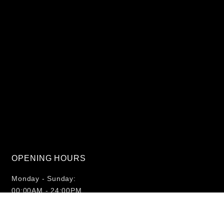
OPENING HOURS
Monday - Sunday:
00:00AM - 24:00PM