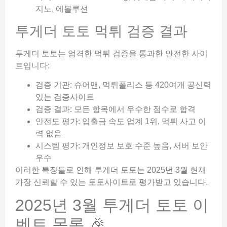
지노, 에볼루션
투게더 토토 먹튀 검증 결과
투게더 토토는 엄격한 먹튀 검증을 통과한 안전한 사이
트입니다:
검증 기관: 슈어맨, 먹튀폴리스 등 420여개 공신력
있는 검증사이트
검증 결과: 모든 항목에서 우수한 점수로 합격
안전도 평가: 입출금 속도 업계 1위, 먹튀 사고 이
력 없음
시스템 평가: 개인정보 보호 수준 높음, 서버 보안
우수
이러한 특징들로 인해 투게더 토토는 2025년 3월 현재
가장 신뢰할 수 있는 토토사이트로 평가받고 있습니다.
2025년 3월 투게더 토토 이
벤트 목록 🎉