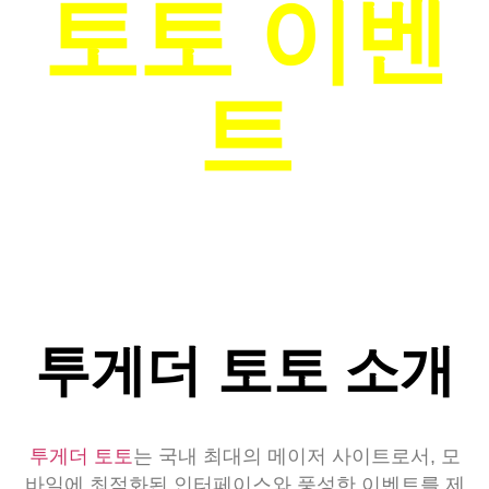
토토 이벤
트
투게더 토토 소개
투게더 토토
는 국내 최대의 메이저 사이트로서, 모
바일에 최적화된 인터페이스와 풍성한 이벤트를 제