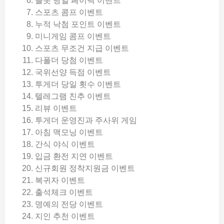
슬롯 당일 페이백 이벤트
스포츠 콤프 이벤트
누적 낙첨 포인트 이벤트
미니게임 콤프 이벤트
스포츠 무조건 지급 이벤트
다폴더 당첨 이벤트
국위선양 득점 이벤트
투게더 당일 횟수 이벤트
텔레그램 친추 이벤트
리뷰 이벤트
투게더 운영진과 주사위 게임
아침 맥모닝 이벤트
간식 야식 이벤트
입금 환전 지연 이벤트
신규회원 정착지원금 이벤트
복귀자 이벤트
출석체크 이벤트
명예의 전당 이벤트
지인 추천 이벤트