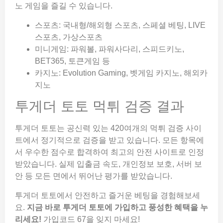
노 게임을 즐길 수 있습니다.
스포츠: 국내형/해외형 스포츠, 스페셜 베팅, LIVE
스포츠, 가상스포츠
미니게임: 파워볼, 파워사다리, 스피드키노,
BET365, 토큰게임 등
카지노: Evolution Gaming, 벳게임 카지노, 해외카
지노
투게더 토토 먹튀 검증 결과
투게더 토토는 공신력 있는 420여개의 먹튀 검증 사이
트에서 정기적으로 검증을 받고 있습니다. 모든 항목에
서 우수한 점수로 합격하여 최고의 안전 사이트로 인정
받았습니다. 실제 입출금 속도, 개인정보 보호, 서버 보
안 등 모든 면에서 뛰어난 평가를 받았습니다.
투게더 토토에서 안전하고 즐거운 베팅을 경험해보세
요.
지금 바로 투게더 토토에 가입하고 풍성한 혜택을 누
리세요!
가입코드 67을 잊지 마세요!