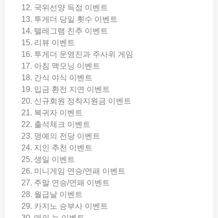
국위선양 득점 이벤트
투게더 당일 횟수 이벤트
텔레그램 친추 이벤트
리뷰 이벤트
투게더 운영진과 주사위 게임
아침 맥모닝 이벤트
간식 야식 이벤트
입금 환전 지연 이벤트
신규회원 정착지원금 이벤트
복귀자 이벤트
출석체크 이벤트
명예의 전당 이벤트
지인 추천 이벤트
생일 이벤트
미니게임 연승/연패 이벤트
주말 연승/연패 이벤트
월급날 이벤트
카지노 승부사 이벤트
매의 눈 이벤트