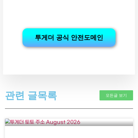
투게더 공식 안전도메인
관련 글목록
모든글 보기