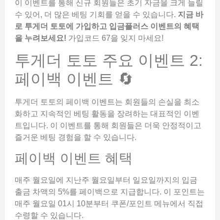
이 이벤트를 통해 신규 회원들은 초기 자금을 크게 늘릴
수 있어, 더 많은 베팅 기회를 얻을 수 있습니다.
지금 바
로 투게더 토토에 가입하고 입금플러스 이벤트의 혜택
을 누려보세요!
가입코드 67을 잊지 마세요!
투게더 토토 주요 이벤트 2:
페이백 이벤트 🔄
투게더 토토의 페이백 이벤트는 회원들의 손실을 최소
화하고 지속적인 베팅 활동을 장려하는 대표적인 이벤
트입니다. 이 이벤트를 통해 회원들은 더욱 안정적이고
즐거운 베팅 경험을 할 수 있습니다.
페이백 이벤트 혜택
매주 월요일에 지난주 월요일부터 일요일까지의 입금
출금 차액의 5%를 페이백으로 지급합니다. 이 포인트는
매주 월요일 01시 10분부터 쿠폰/포인트 메뉴에서 직접
수령할 수 있습니다.