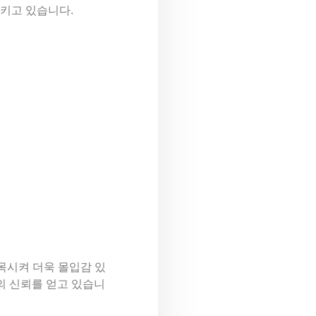
시키고 있습니다.
목시켜 더욱 몰입감 있
의 신뢰를 얻고 있습니