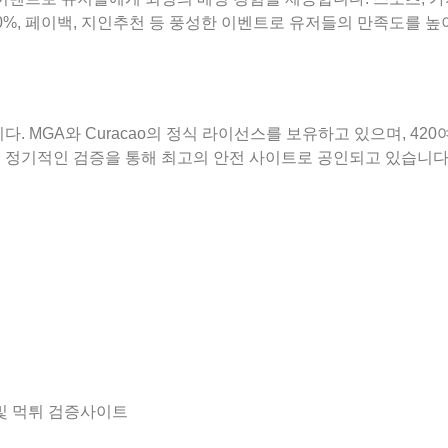
40%, 페이백, 지인추천 등 풍성한 이벤트로 유저들의 만족도를 높
 MGA와 Curacao의 정식 라이선스를 보유하고 있으며, 420
 정기적인 검증을 통해 최고의 안전 사이트로 공인되고 있습니다
 및 먹튀 검증사이트