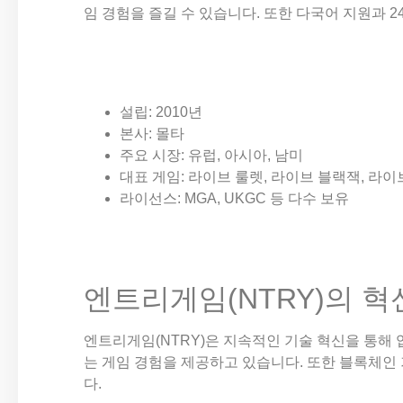
임 경험을 즐길 수 있습니다. 또한 다국어 지원과 
설립: 2010년
본사: 몰타
주요 시장: 유럽, 아시아, 남미
대표 게임: 라이브 룰렛, 라이브 블랙잭, 라
라이선스: MGA, UKGC 등 다수 보유
엔트리게임(NTRY)의 
엔트리게임(NTRY)은 지속적인 기술 혁신을 통해 
는 게임 경험을 제공하고 있습니다. 또한 블록체인
다.