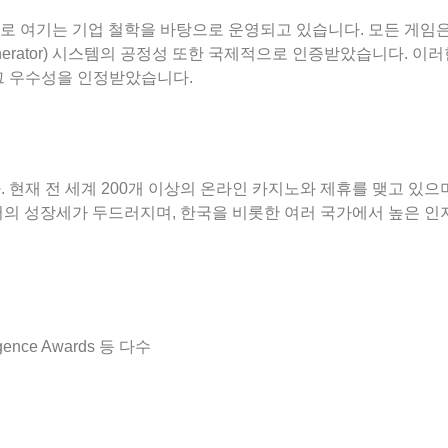
로 여기는 기업 철학을 바탕으로 운영되고 있습니다. 모든 게임
Generator) 시스템의 공정성 또한 국제적으로 인증받았습니다. 이
그 우수성을 인정받았습니다.
현재 전 세계 200개 이상의 온라인 카지노와 제휴를 맺고 있으며
에서의 성장세가 두드러지며, 한국을 비롯한 여러 국가에서 높은 
igence Awards 등 다수