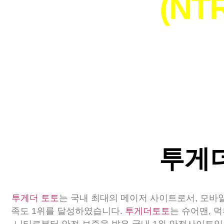
(NT
투게더
투게더 토토
는 국내 최대의 메이저 사이트로서, 모바
족도 1위를 달성하였습니다.
투게더토토
는 슈어맨, 