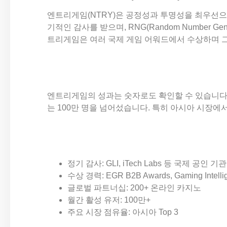
엔트리게임(NTRY)은 공정성과 투명성을 최우선으
기적인 감사를 받으며, RNG(Random Number 
트리게임은 여러 국제 게임 어워드에서 수상하며 
엔트리게임의 성과는 숫자로도 확인할 수 있습니다. 
는 100만 명을 넘어섰습니다. 특히 아시아 시장
정기 감사: GLI, iTech Labs 등 국제 공인 기관
수상 경력: EGR B2B Awards, Gaming Intell
글로벌 파트너십: 200+ 온라인 카지노
월간 활성 유저: 100만+
주요 시장 점유율: 아시아 Top 3