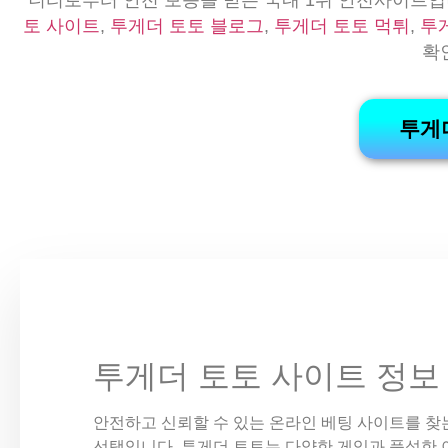
니티로부터 안전 보증을 받은 국내 1위 안전사이트입
토 사이트
,
투게더 토토 블로그
,
투게더 토토 먹튀
,
투
확
투게
투게더 토토 사이트 정보
안전하고 신뢰할 수 있는 온라인 베팅 사이트를 찾
선택입니다. 투게더 토토는 다양한 게임과 풍성한 