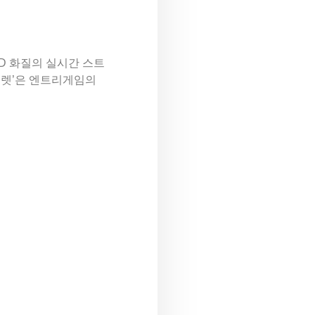
D 화질의 실시간 스트
룰렛’은 엔트리게임의