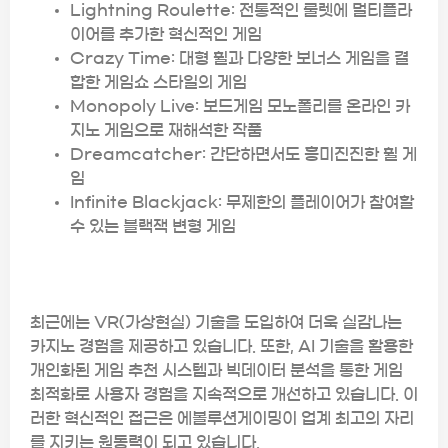
Lightning Roulette: 전통적인 룰렛에 멀티플라
이어를 추가한 혁신적인 게임
Crazy Time: 대형 휠과 다양한 보너스 게임을 결
합한 게임쇼 스타일의 게임
Monopoly Live: 보드게임 모노폴리를 온라인 카
지노 게임으로 재해석한 작품
Dreamcatcher: 간단하면서도 흥미진진한 휠 게
임
Infinite Blackjack: 무제한의 플레이어가 참여할
수 있는 블랙잭 변형 게임
최근에는 VR(가상현실) 기술을 도입하여 더욱 실감나는
카지노 경험을 제공하고 있습니다. 또한, AI 기술을 활용한
개인화된 게임 추천 시스템과 빅데이터 분석을 통한 게임
최적화로 사용자 경험을 지속적으로 개선하고 있습니다. 이
러한 혁신적인 접근은 에볼루션게이밍이 업계 최고의 자리
를 지키는 원동력이 되고 있습니다.