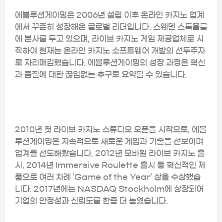
에볼루션게이밍은 2006년 설립 이후 온라인 카지노 업계
에서 꾸준히 성장해온 글로벌 리더입니다. 스웨덴 스톡홀름
에 본사를 두고 있으며, 라이브 카지노 게임 제공업체로 시
작하여 현재는 온라인 카지노 소프트웨어 개발의 선두주자
로 자리매김했습니다. 에볼루션게이밍의 성장 과정은 혁신
과 품질에 대한 끊임없는 추구로 요약될 수 있습니다.
2010년 첫 라이브 카지노 스튜디오 오픈을 시작으로, 에볼
루션게이밍은 지속적으로 새로운 게임과 기술을 선보이며
업계를 선도해왔습니다. 2012년 모바일 라이브 카지노 출
시, 2014년 Immersive Roulette 출시 등 혁신적인 제
품으로 여러 차례 ‘Game of the Year’ 상을 수상했습
니다. 2017년에는 NASDAQ Stockholm에 상장되어
기업의 안정성과 신뢰도를 한층 더 높였습니다.