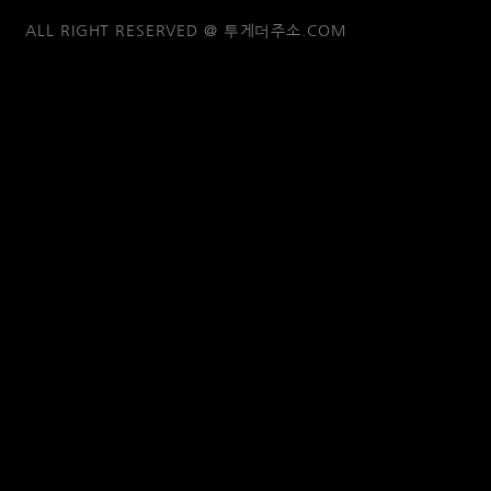
ALL RIGHT RESERVED @ 투게더주소.COM