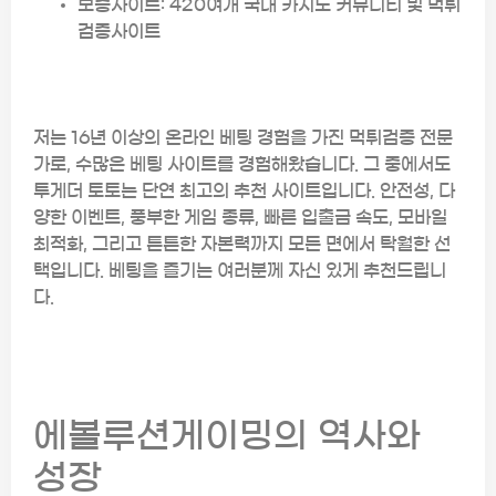
보증사이트: 420여개 국내 카지노 커뮤니티 및 먹튀
검증사이트
저는 16년 이상의 온라인 베팅 경험을 가진 먹튀검증 전문
가로, 수많은 베팅 사이트를 경험해왔습니다. 그 중에서도
투게더 토토는 단연 최고의 추천 사이트입니다. 안전성, 다
양한 이벤트, 풍부한 게임 종류, 빠른 입출금 속도, 모바일
최적화, 그리고 튼튼한 자본력까지 모든 면에서 탁월한 선
택입니다. 베팅을 즐기는 여러분께 자신 있게 추천드립니
다.
에볼루션게이밍의 역사와
성장