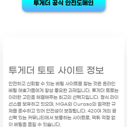
투게더 공식 안전도메인
투게더 토토 사이트 정보
안전하고 신뢰할 수 있는 베팅 사이트를 찾는 것은 온라인
베팅 애호가들에게 항상 중요한 과제입니다. 투게더 토토는
이러한 고민을 해결해주는 최고의 선택지입니다. 정식 라이
선스를 보유하고 있으며, MGA와 Curaso의 엄격한 규
제를 준수하고 있어 안전성이 보장됩니다. 420여 개의 공
신력 있는 커뮤니티에서 보증하는 사이트로, 먹튀 걱정 없
이 베팅을 즐길 수 있습니다.