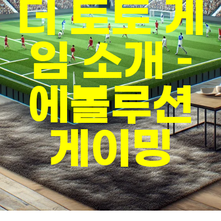
더 토토 게
임 소개 –
에볼루션
게이밍