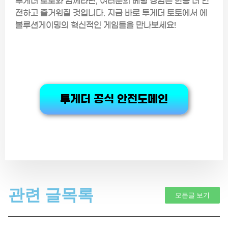
투게더 토토와 함께라면, 여러분의 베팅 경험은 한층 더 안
전하고 즐거워질 것입니다. 지금 바로 투게더 토토에서 에
볼루션게이밍의 혁신적인 게임들을 만나보세요!
투게더 공식 안전도메인
관련 글목록
모든글 보기