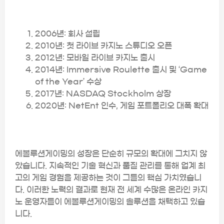
2006년: 회사 설립
2010년: 첫 라이브 카지노 스튜디오 오픈
2012년: 모바일 라이브 카지노 출시
2014년: Immersive Roulette 출시 및 ‘Game
of the Year’ 수상
2017년: NASDAQ Stockholm 상장
2020년: NetEnt 인수, 게임 포트폴리오 대폭 확대
에볼루션게이밍의 성장은 단순히 규모의 확대에 그치지 않
았습니다. 지속적인 기술 혁신과 품질 관리를 통해 업계 최
고의 게임 경험을 제공하는 것이 그들의 핵심 가치였습니
다. 이러한 노력의 결과로 현재 전 세계 수많은 온라인 카지
노 운영자들이 에볼루션게이밍의 솔루션을 채택하고 있습
니다.