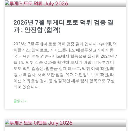
2026년 7월 투게더 토토 먹튀 검증 결
과 : 안전함 (합격)
2026년 7월 투게더 토토 먹튀 검증 결과 입니다. 슈어맨, 먹
튀폴리스, 알파토토, 카지노폴리스, 에볼루션코리아가 등
국내 유명 먹튀 검증사이트에서 합동으로 실시한 2024년 7
월 1일 먹튀 검증 결과를 확인해 보시기 바랍니다. 투게더
토토 먹튀 검증은, 입출금 실제 테스트, 먹튀 이력 확인, 베
팅 내역 검사, 서버 보안 점검, 유저 개인정보보호 확인, 라
이선스 유효성 검사 등 실질적인 세부 검사 항목으로 구성
되어 있습니다.
글읽기 »