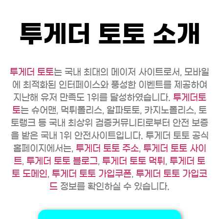
투게더 토토 소개
투게더 토토
는 국내 최대의 메이저 사이트로서, 모바일
에 최적화된 인터페이스와 풍성한 이벤트를 제공하여
지난해 유저 만족도 1위를 달성하였습니다.
투게더토
토
는 슈어맨, 먹튀폴리스, 알파토토, 카지노폴리스, 토
토랭크 등 국내 최상위 검증커뮤니티로부터 안전 보증
을 받은 국내 1위 안전사이트입니다. 투게더 토토 공식
홈페이지에서는,
투게더 토토 주소
,
투게더 토토 사이
트
,
투게더 토토 블로그
,
투게더 토토 먹튀
,
투게더 토
토 도메인
,
투게더 토토 가입쿠폰
,
투게더 토토 가입코
드
정보를 확인하실 수 있습니다.