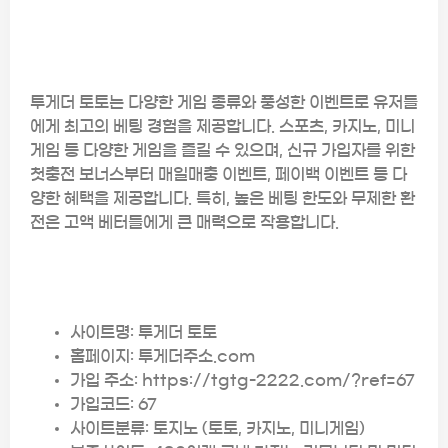
투게더 토토는 다양한 게임 종류와 풍성한 이벤트로 유저들
에게 최고의 베팅 경험을 제공합니다. 스포츠, 카지노, 미니
게임 등 다양한 게임을 즐길 수 있으며, 신규 가입자를 위한
첫충전 보너스부터 매일매충 이벤트, 페이백 이벤트 등 다
양한 혜택을 제공합니다. 특히, 높은 베팅 한도와 무제한 환
전은 고액 베터들에게 큰 매력으로 작용합니다.
사이트명: 투게더 토토
홈페이지: 투게더주소.com
가입 주소: https://tgtg-2222.com/?ref=67
가입코드: 67
사이트분류: 토지노 (토토, 카지노, 미니게임)