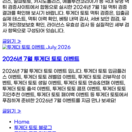
리스, 알파토토, 카지노폴리스, 에볼루션코리아가 등 국내 유명 먹
튀 검증사이트에서 합동으로 실시한 2024년 7월 1일 먹튀 검증
결과를 확인해 보시기 바랍니다. 투게더 토토 먹튀 검증은, 입출금
실제 테스트, 먹튀 이력 확인, 베팅 내역 검사, 서버 보안 점검, 유
저 개인정보보호 확인, 라이선스 유효성 검사 등 실질적인 세부 검
사 항목으로 구성되어 있습니다.
글읽기 »
2026년 7월 투게더 토토 이벤트
2026년 7월 투게더 토토 이벤트 입니다. 투게더 토토 입금플러
스 이벤트, 투게더 토토 레벨업 이벤트, 투게더 토토 리뷰작성 이
벤트, 투게더 토토 생일 이벤트, 투게더 토토 연승&연패 이벤트,
투게더 토토 출석 이벤트, 투게더 토토 콤프 이벤트, 투게더 토토
지인추천 이벤트, 투게더 토토 페이백 이벤트 등 투게더 토토에서
푸짐하게 준비한 2026년 7월 이벤트를 지금 만나 보세요!
글읽기 »
Home
투게더 토토 블로그