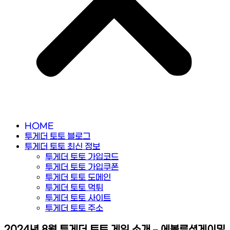
HOME
투게더 토토 블로그
투게더 토토 최신 정보
투게더 토토 가입코드
투게더 토토 가입쿠폰
투게더 토토 도메인
투게더 토토 먹튀
투게더 토토 사이트
투게더 토토 주소
2024년 8월 투게더 토토 게임 소개 – 에볼루션게이밍