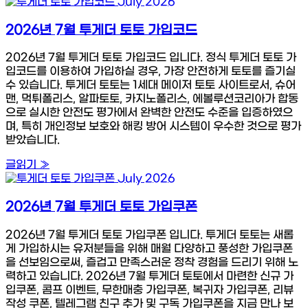
2026년 7월 투게더 토토 가입코드
2026년 7월 투게더 토토 가입코드 입니다. 정식 투게더 토토 가
입코드를 이용하여 가입하실 경우, 가장 안전하게 토토를 즐기실
수 있습니다. 투게더 토토는 1세대 메이저 토토 사이트로서, 슈어
맨, 먹튀폴리스, 알파토토, 카지노폴리스, 에볼루션코리아가 합동
으로 실시한 안전도 평가에서 완벽한 안전도 수준을 입증하였으
며, 특히 개인정보 보호와 해킹 방어 시스템이 우수한 것으로 평가
받았습니다.
글읽기 »
2026년 7월 투게더 토토 가입쿠폰
2026년 7월 투게더 토토 가입쿠폰 입니다. 투게더 토토는 새롭
게 가입하시는 유저분들을 위해 매월 다양하고 풍성한 가입쿠폰
을 선보임으로써, 즐겁고 만족스러운 정착 경험을 드리기 위해 노
력하고 있습니다. 2026년 7월 투게더 토토에서 마련한 신규 가
입쿠폰, 콤프 이벤트, 무한매충 가입쿠폰, 복귀자 가입쿠폰, 리뷰
작성 쿠폰, 텔레그램 친구 추가 및 구독 가입쿠폰을 지금 만나 보