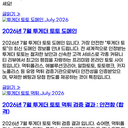
세요!
글읽기 »
2026년 7월 투게더 토토 도메인
2026년 7월 투게더 토토 도메인 입니다. 가장 안전한 “투게더 토
토”의 최신 도메인 정보를 안내 드립니다. 전 세계적으로 인정받는
투게더 토토는 철저한 보안과 신속한 고객 서비스로 각종 커뮤니
티 리뷰에서 최고의 평점을 자랑하는 프리미엄 온라인 토토 사이
트입니다. 먹튀폴리스, 에볼루션코리아, 알파토토, 토토랭크, 카지
노폴리스 등 유명 먹튀 검증기관으로부터 안전성을 인증받았으
며, 무제한 베팅과 당첨 한도를 제공하는 것이 특징입니다.
글읽기 »
2026년 7월 투게더 토토 먹튀 검증 결과 : 안전함 (합
격)
2026년 7월 투게더 토토 먹튀 검증 결과 입니다. 슈어맨, 먹튀폴