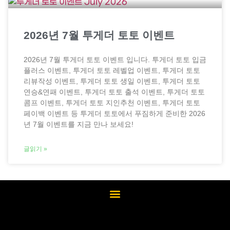
2026년 7월 투게더 토토 이벤트
2026년 7월 투게더 토토 이벤트 입니다. 투게더 토토 입금
플러스 이벤트, 투게더 토토 레벨업 이벤트, 투게더 토토
리뷰작성 이벤트, 투게더 토토 생일 이벤트, 투게더 토토
연승&연패 이벤트, 투게더 토토 출석 이벤트, 투게더 토토
콤프 이벤트, 투게더 토토 지인추천 이벤트, 투게더 토토
페이백 이벤트 등 투게더 토토에서 푸짐하게 준비한 2026
년 7월 이벤트를 지금 만나 보세요!
글읽기 »