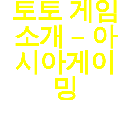
토토 게임
소개 – 아
시아게이
밍