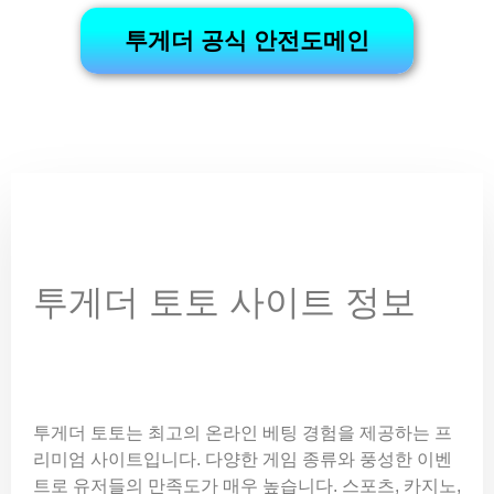
투게더 공식 안전도메인
투게더 토토 사이트 정보
투게더 토토는 최고의 온라인 베팅 경험을 제공하는 프
리미엄 사이트입니다. 다양한 게임 종류와 풍성한 이벤
트로 유저들의 만족도가 매우 높습니다. 스포츠, 카지노,