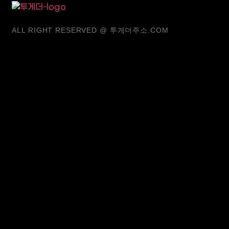
ALL RIGHT RESERVED @ 투게더주소.COM