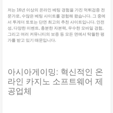
저는 16년 이상의 온라인 베팅 경험을 가진 먹튀검증 전
문가로, 수많은 베팅 사이트를 경험해 왔습니다. 그 중에
서 투게더 토토는 단연 최고의 추천 사이트입니다. 안전
성, 다양한 이벤트, 충분한 자본력, 우수한 모바일 경험,
그리고 여러 커뮤니티의 보증 등 모든 면에서 탁월한 평
가를 받고 있기 때문입니다.
아시아게이밍: 혁신적인 온
라인 카지노 소프트웨어 제
공업체