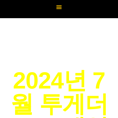
2024년 7
월 투게더