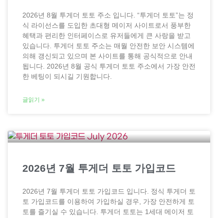
2026년 8월 투게더 토토 주소 입니다. “투게더 토토”는 정
식 라이선스를 도입한 초대형 메이저 사이트로서 풍부한
혜택과 편리한 인터페이스로 유저들에게 큰 사랑을 받고
있습니다. 투게더 토토 주소는 매월 안전한 보안 시스템에
의해 갱신되고 있으며 본 사이트를 통해 공식적으로 안내
됩니다. 2026년 8월 공식 투게더 토토 주소에서 가장 안전
한 베팅이 되시길 기원합니다.
글읽기 »
2026년 7월 투게더 토토 가입코드
2026년 7월 투게더 토토 가입코드 입니다. 정식 투게더 토
토 가입코드를 이용하여 가입하실 경우, 가장 안전하게 토
토를 즐기실 수 있습니다. 투게더 토토는 1세대 메이저 토