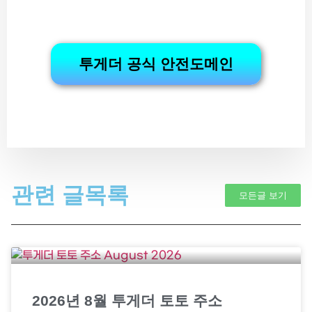
투게더 공식 안전도메인
관련 글목록
모든글 보기
2026년 8월 투게더 토토 주소