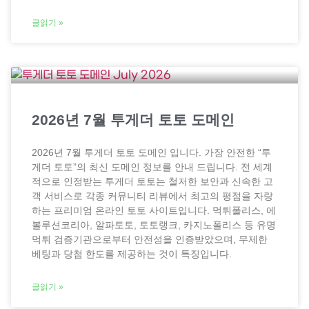
글읽기 »
2026년 7월 투게더 토토 도메인
2026년 7월 투게더 토토 도메인 입니다. 가장 안전한 “투
게더 토토”의 최신 도메인 정보를 안내 드립니다. 전 세계
적으로 인정받는 투게더 토토는 철저한 보안과 신속한 고
객 서비스로 각종 커뮤니티 리뷰에서 최고의 평점을 자랑
하는 프리미엄 온라인 토토 사이트입니다. 먹튀폴리스, 에
볼루션코리아, 알파토토, 토토랭크, 카지노폴리스 등 유명
먹튀 검증기관으로부터 안전성을 인증받았으며, 무제한
베팅과 당첨 한도를 제공하는 것이 특징입니다.
글읽기 »