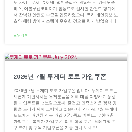
토 사이트로서, 슈어맨, 먹튀폴리스, 알파토토, 카지노폴
리스, 에볼루션코리아가 합동으로 실시한 안전도 평가에
서 완벽한 안전도 수준을 입증하였으며, 특히 개인정보 보
호와 해킹 방어 시스템이 우수한 것으로 평가 받았습니다.
글읽기 »
2026년 7월 투게더 토토 가입쿠폰
2026년 7월 투게더 토토 가입쿠폰 입니다. 투게더 토토는
새롭게 가입하시는 유저분들을 위해 매월 다양하고 풍성
한 가입쿠폰을 선보임으로써, 즐겁고 만족스러운 정착 경
험을 드리기 위해 노력하고 있습니다. 2026년 7월 투게더
토토에서 마련한 신규 가입쿠폰, 콤프 이벤트, 무한매충
가입쿠폰, 복귀자 가입쿠폰, 리뷰 작성 쿠폰, 텔레그램 친
구 추가 및 구독 가입쿠폰을 지금 만나 보세요!