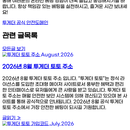
통해 여러분의 온라인 베팅 경험이 더욱 즐겁고 풍성해지기를 바
랍니다. 항상 책임감 있는 베팅을 실천하시고, 즐거운 시간 보내세
요!
투게더 공식 안전도메인
관련 글목록
모든글 보기
2026년 8월 투게더 토토 주소
2026년 8월 투게더 토토 주소 입니다. “투게더 토토”는 정식 라
이선스를 도입한 초대형 메이저 사이트로서 풍부한 혜택과 편리
한 인터페이스로 유저들에게 큰 사랑을 받고 있습니다. 투게더 토
토 주소는 매월 안전한 보안 시스템에 의해 갱신되고 있으며 본 사
이트를 통해 공식적으로 안내됩니다. 2026년 8월 공식 투게더
토토 주소에서 가장 안전한 베팅이 되시길 기원합니다.
글읽기 »