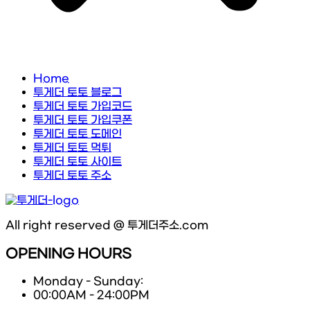
Home
투게더 토토 블로그
투게더 토토 가입코드
투게더 토토 가입쿠폰
투게더 토토 도메인
투게더 토토 먹튀
투게더 토토 사이트
투게더 토토 주소
All right reserved @ 투게더주소.com
OPENING HOURS
Monday - Sunday:
00:00AM - 24:00PM