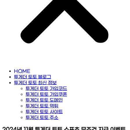
HOME
투게더 토토 블로그
투게더 토토 최신 정보
투게더 토토 가입코드
투게더 토토 가입쿠폰
투게더 토토 도메인
투게더 토토 먹튀
투게더 토토 사이트
투게더 토토 주소
2024년 11월 투게더 토토 스포츠 무조건 지급 이벤트