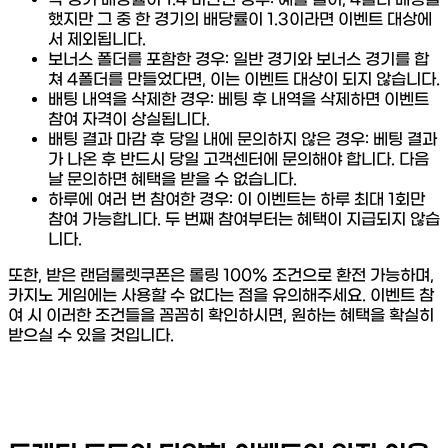
했지만 그 중 한 경기의 배당률이 1.3이라면 이벤트 대상에
서 제외됩니다.
보너스 폴더를 포함한 경우: 일반 경기와 보너스 경기를 합
쳐 4폴더를 만들었다면, 이는 이벤트 대상이 되지 않습니다.
배팅 내역을 삭제한 경우: 베팅 후 내역을 삭제하면 이벤트
참여 자격이 상실됩니다.
배팅 결과 마감 후 당일 내에 문의하지 않은 경우: 베팅 결과
가 나온 후 반드시 당일 고객센터에 문의해야 합니다. 다음
날 문의하면 혜택을 받을 수 없습니다.
하루에 여러 번 참여한 경우: 이 이벤트는 하루 최대 1회만
참여 가능합니다. 두 번째 참여부터는 혜택이 지급되지 않습
니다.
또한, 받은 랜덤룰렛쿠폰은 롤링 100% 조건으로 환전 가능하며,
카지노 게임에는 사용할 수 없다는 점을 유의해주세요. 이벤트 참
여 시 이러한 조건들을 꼼꼼히 확인하시면, 원하는 혜택을 확실히
받으실 수 있을 것입니다.