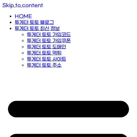
Skip to content
HOME
투게더 토토 블로그
투게더 토토 최신 정보
투게더 토토 가입코드
투게더 토토 가입쿠폰
투게더 토토 도메인
투게더 토토 먹튀
투게더 토토 사이트
투게더 토토 주소