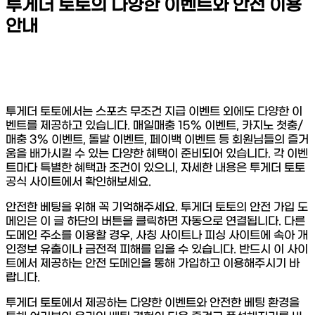
투게더 토토의 다양한 이벤트와 안전 이용
안내
투게더 토토에서는 스포츠 무조건 지급 이벤트 외에도 다양한 이
벤트를 제공하고 있습니다. 매일매충 15% 이벤트, 카지노 첫충/
매충 3% 이벤트, 돌발 이벤트, 페이백 이벤트 등 회원님들의 즐거
움을 배가시킬 수 있는 다양한 혜택이 준비되어 있습니다. 각 이벤
트마다 특별한 혜택과 조건이 있으니, 자세한 내용은 투게더 토토
공식 사이트에서 확인해보세요.
안전한 베팅을 위해 꼭 기억해주세요. 투게더 토토의 안전 가입 도
메인은 이 글 하단의 버튼을 클릭하면 자동으로 연결됩니다. 다른
도메인 주소를 이용할 경우, 사칭 사이트나 피싱 사이트에 속아 개
인정보 유출이나 금전적 피해를 입을 수 있습니다. 반드시 이 사이
트에서 제공하는 안전 도메인을 통해 가입하고 이용해주시기 바
랍니다.
투게더 토토에서 제공하는 다양한 이벤트와 안전한 베팅 환경을