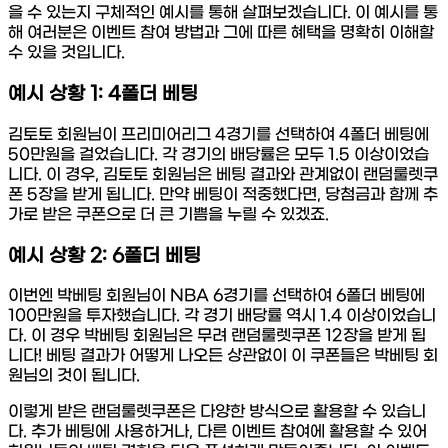
을 수 있는지 구체적인 예시를 통해 살펴보겠습니다. 이 예시를 통
해 여러분은 이벤트 참여 방법과 그에 따른 혜택을 명확히 이해할
수 있을 것입니다.
예시 상황 1: 4폴더 베팅
김토토 회원님이 프리미어리그 4경기를 선택하여 4폴더 베팅에
50만원을 걸었습니다. 각 경기의 배당률은 모두 1.5 이상이었습
니다. 이 경우, 김토토 회원님은 베팅 결과와 관계없이 랜덤룰렛쿠
폰 5장을 받게 됩니다. 만약 베팅이 적중했다면, 당첨금과 함께 추
가로 받은 쿠폰으로 더 큰 기쁨을 누릴 수 있겠죠.
예시 상황 2: 6폴더 베팅
이번엔 박베팅 회원님이 NBA 6경기를 선택하여 6폴더 베팅에
100만원을 투자했습니다. 각 경기 배당률 역시 1.4 이상이었습니
다. 이 경우 박베팅 회원님은 무려 랜덤룰렛쿠폰 12장을 받게 됩
니다! 베팅 결과가 어떻게 나오든 상관없이 이 쿠폰들은 박베팅 회
원님의 것이 됩니다.
이렇게 받은 랜덤룰렛쿠폰은 다양한 방식으로 활용할 수 있습니
다. 추가 베팅에 사용하거나, 다른 이벤트 참여에 활용할 수 있어