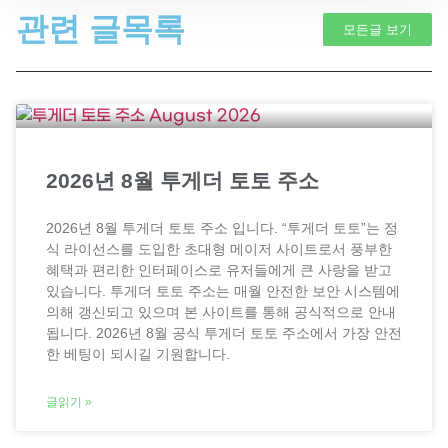
관련 글목록
모든글 보기
2026년 8월 투게더 토토 주소
2026년 8월 투게더 토토 주소 입니다. “투게더 토토”는 정
식 라이선스를 도입한 초대형 메이저 사이트로서 풍부한
혜택과 편리한 인터페이스로 유저들에게 큰 사랑을 받고
있습니다. 투게더 토토 주소는 매월 안전한 보안 시스템에
의해 갱신되고 있으며 본 사이트를 통해 공식적으로 안내
됩니다. 2026년 8월 공식 투게더 토토 주소에서 가장 안전
한 베팅이 되시길 기원합니다.
글읽기 »