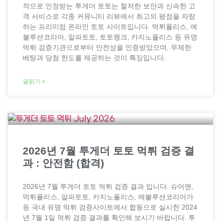
적으로 인정받는 투게더 토토는 철저한 보안과 신속한 고
객 서비스로 각종 커뮤니티 리뷰에서 최고의 평점을 자랑
하는 프리미엄 온라인 토토 사이트입니다. 먹튀폴리스, 에
볼루션코리아, 알파토토, 토토랭크, 카지노폴리스 등 유명
먹튀 검증기관으로부터 안전성을 인증받았으며, 무제한
베팅과 당첨 한도를 제공하는 것이 특징입니다.
글읽기 »
2026년 7월 투게더 토토 먹튀 검증 결
과 : 안전함 (합격)
2026년 7월 투게더 토토 먹튀 검증 결과 입니다. 슈어맨,
먹튀폴리스, 알파토토, 카지노폴리스, 에볼루션코리아가
등 국내 유명 먹튀 검증사이트에서 합동으로 실시한 2024
년 7월 1일 먹튀 검증 결과를 확인해 보시기 바랍니다. 투