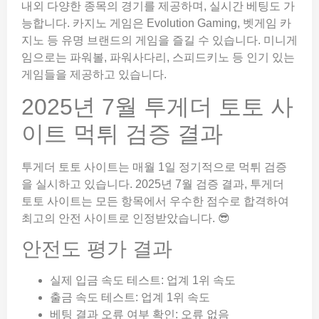
내외 다양한 종목의 경기를 제공하며, 실시간 베팅도 가
능합니다. 카지노 게임은 Evolution Gaming, 벳게임 카
지노 등 유명 브랜드의 게임을 즐길 수 있습니다. 미니게
임으로는 파워볼, 파워사다리, 스피드키노 등 인기 있는
게임들을 제공하고 있습니다.
2025년 7월 투게더 토토 사
이트 먹튀 검증 결과
투게더 토토 사이트는 매월 1일 정기적으로 먹튀 검증
을 실시하고 있습니다. 2025년 7월 검증 결과, 투게더
토토 사이트는 모든 항목에서 우수한 점수로 합격하여
최고의 안전 사이트로 인정받았습니다. 😎
안전도 평가 결과
실제 입금 속도 테스트: 업계 1위 속도
출금 속도 테스트: 업계 1위 속도
베팅 결과 오류 여부 확인: 오류 없음