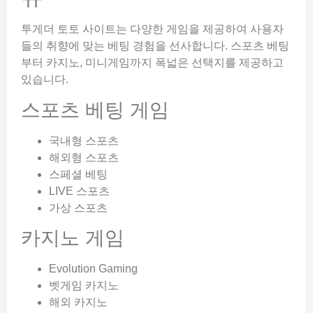
투게더 토토 사이트는 다양한 게임을 제공하여 사용자
들의 취향에 맞는 베팅 경험을 선사합니다. 스포츠 베팅
부터 카지노, 미니게임까지 폭넓은 선택지를 제공하고
있습니다.
스포츠 베팅 게임
국내형 스포츠
해외형 스포츠
스페셜 베팅
LIVE 스포츠
가상 스포츠
카지노 게임
Evolution Gaming
벳게임 카지노
해외 카지노