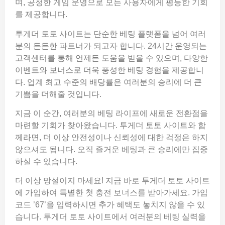
며, 공정한 게임 운영으로 모든 사용자에게 평등한 기회
를 제공합니다.
투게더 토토 사이트는 단순한 베팅 플랫폼을 넘어 여러
분의 든든한 파트너가 되고자 합니다. 24시간 운영되는
고객센터를 통해 언제든 도움을 받을 수 있으며, 다양한
이벤트와 보너스로 더욱 풍성한 베팅 경험을 제공합니
다. 업계 최고 수준의 배당률은 여러분의 승리에 더 큰
기쁨을 더해줄 것입니다.
지금 이 순간, 여러분의 베팅 라이프에 새로운 전환점을
마련할 기회가 찾아왔습니다. 투게더 토토 사이트와 함
께라면, 더 이상 안전성이나 신뢰성에 대한 걱정은 하지
않으셔도 됩니다. 오직 즐거운 베팅과 큰 승리에만 집중
하실 수 있습니다.
더 이상 망설이지 마세요! 지금 바로 투게더 토토 사이트
에 가입하여 특별한 첫 충전 보너스를 받아가세요. 가입
코드 ’67’을 입력하시면 추가 혜택도 놓치지 않을 수 있
습니다. 투게더 토토 사이트에서 여러분의 베팅 실력을