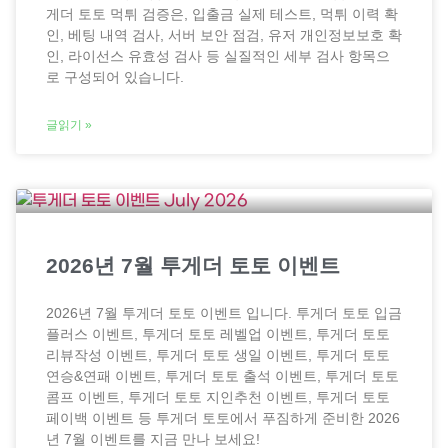
게더 토토 먹튀 검증은, 입출금 실제 테스트, 먹튀 이력 확
인, 베팅 내역 검사, 서버 보안 점검, 유저 개인정보보호 확
인, 라이선스 유효성 검사 등 실질적인 세부 검사 항목으
로 구성되어 있습니다.
글읽기 »
2026년 7월 투게더 토토 이벤트
2026년 7월 투게더 토토 이벤트 입니다. 투게더 토토 입금
플러스 이벤트, 투게더 토토 레벨업 이벤트, 투게더 토토
리뷰작성 이벤트, 투게더 토토 생일 이벤트, 투게더 토토
연승&연패 이벤트, 투게더 토토 출석 이벤트, 투게더 토토
콤프 이벤트, 투게더 토토 지인추천 이벤트, 투게더 토토
페이백 이벤트 등 투게더 토토에서 푸짐하게 준비한 2026
년 7월 이벤트를 지금 만나 보세요!