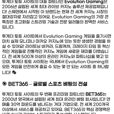
투게더 토토 사이트의 대표 파트너인
Evolution Gaming
은
2006년 설립된 세계 최대 라이브 카지노 솔루션 제공업체입니
다! 스웨덴에서 시작된 이 브랜드는 현재 전 세계 카지노 시장의
절대강자로 자리잡고 있어요. Evolution Gaming의 가장 큰
특징은 초고화질 스트리밍 기술과 전문 딜러들의 완벽한 서비스
입니다.
투게더 토토 사이트에서 Evolution Gaming 게임을 즐기시면
마치 실제 모나코나 마카오 카지노에 있는 듯한 생생한 경험을 하
실 수 있어요! 라이트닝 바카라, 드림캐처, 크레이지 타임 등 혁신
적인 게임들로 전통적인 카지노 게임에 새로운 재미를 더했습니
다. 전 세계 500개 이상의 온라인 카지노와 파트너십을 맺고 있
으며, 투게더 토토 사이트는 국내에서 Evolution Gaming의
모든 게임을 안전하게 즐길 수 있는 몇 안 되는 사이트 중 하나랍
니다! 🎭
🎯 BET365 – 글로벌 스포츠 베팅의 전설
투게더 토토 사이트의 두 번째 프리미엄 파트너인
BET365
는
2000년 영국에서 설립된 세계 최대 온라인 베팅 회사입니다! 연
매출 30억 파운드를 넘나드는 거대 기업으로, 전 세계 200개국
이상에서 서비스를 제공하고 있어요. BET365의 핵심 경쟁력은