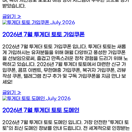
며, 특히 개인정보 보호와 해킹 방어 시스템이 우수한 것으로 평가
받았습니다.
글읽기 »
2026년 7월 투게더 토토 가입쿠폰
2026년 7월 투게더 토토 가입쿠폰 입니다. 투게더 토토는 새롭
게 가입하시는 유저분들을 위해 매월 다양하고 풍성한 가입쿠폰
을 선보임으로써, 즐겁고 만족스러운 정착 경험을 드리기 위해 노
력하고 있습니다. 2026년 7월 투게더 토토에서 마련한 신규 가
입쿠폰, 콤프 이벤트, 무한매충 가입쿠폰, 복귀자 가입쿠폰, 리뷰
작성 쿠폰, 텔레그램 친구 추가 및 구독 가입쿠폰을 지금 만나 보
세요!
글읽기 »
2026년 7월 투게더 토토 도메인
2026년 7월 투게더 토토 도메인 입니다. 가장 안전한 “투게더 토
토”의 최신 도메인 정보를 안내 드립니다. 전 세계적으로 인정받는