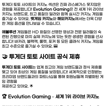
투게더 토토 사이트의 카지노 섹션은 진짜 라스베가스 못지않은
경험을 제공합니다!
Evolution Gaming
은 전 세계 1위 라이브
카지노 브랜드로, 최고 품질의 딜러와 함께 실시간 카지노 게임을
즐기실 수 있어요.
벳게임 카지노
와
해외카지노
에서는 더욱 다양
한 게임 옵션을 만나보실 수 있습니다.
에볼루션
게임들은 HD 화질의 선명한 영상과 전문 딜러들의 숙
련된 진행으로 마치 실제 카지노에 있는 듯한 생생한 경험을 선사
합니다! 바카라, 블랙잭, 룰렛, 포커 등 모든 클래식 카지노 게임을
최고 수준으로 즐기실 수 있어요. 🎰
🤝 투게더 토토 사이트 공식 제휴
투게더 토토 사이트
는 업계 최고의 게임 브랜드들과 정식 제휴를
맺고 있어 최상의 게임 품질을 보장합니다! 세계적으로 인정받는
프리미엄 브랜드들과의 파트너십을 통해 회원님들께 차별화된 게
임 경험을
제공하고 있어요. 🌟
🏆 Evolution Gaming – 세계 1위 라이브 카지노