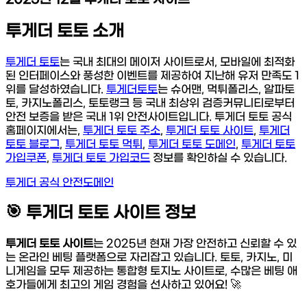
투게더 토토 소개
투게더 토토
는 국내 최대의 메이저 사이트로서, 모바일에 최적화
된 인터페이스와 풍성한 이벤트를 제공하여 지난해 유저 만족도 1
위를 달성하였습니다.
투게더토토
는 슈어맨, 먹튀폴리스, 알파토
토, 카지노폴리스, 토토랭크 등 국내 최상위 검증커뮤니티로부터
안전 보증을 받은 국내 1위 안전사이트입니다. 투게더 토토 공식
홈페이지에서는,
투게더 토토 주소
,
투게더 토토 사이트
,
투게더
토토 블로그
,
투게더 토토 먹튀
,
투게더 토토 도메인
,
투게더 토토
가입쿠폰
,
투게더 토토 가입코드
정보를 확인하실 수 있습니다.
투게더 공식 안전도메인
🎯 투게더 토토 사이트 정보
투게더 토토 사이트
는 2025년 현재 가장 안전하고 신뢰할 수 있
는 온라인 베팅 플랫폼으로 자리잡고 있습니다. 토토, 카지노, 미
니게임을 모두 제공하는 통합형 토지노 사이트로, 수많은 베팅 애
호가들에게 최고의 게임 경험을 선사하고 있어요! 🚀