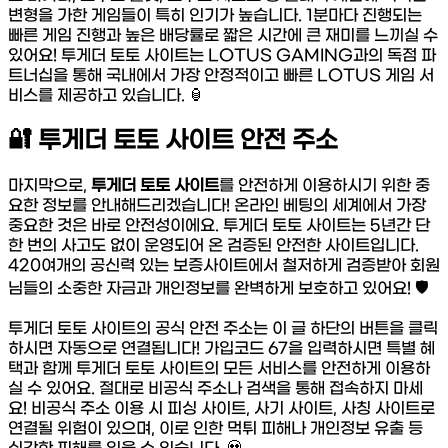
변형을 가한 게임들이 특히 인기가 높습니다. 1분마다 진행되는
빠른 게임 진행과 높은 배당률로 짧은 시간에 큰 재미를 느끼실 수
있어요! 투게더 토토 사이트는 LOTUS GAMING과의 독점 파
트너십을 통해 국내에서 가장 안정적이고 빠른 LOTUS 게임 서
비스를 제공하고 있습니다. 🏮
🔐 투게더 토토 사이트 안전 주소
마지막으로,
투게더 토토 사이트
를 안전하게 이용하시기 위한 중
요한 정보를 안내해드리겠습니다! 온라인 베팅의 세계에서 가장
중요한 것은 바로 안전성이에요. 투게더 토토 사이트는 5년간 단
한 번의 사고도 없이 운영되어 온 검증된 안전한 사이트입니다.
420여개의 공신력 있는 보증사이트에서 철저하게 검증받아 회원
님들의 소중한 자금과 개인정보를 완벽하게 보호하고 있어요! 🛡️
투게더 토토 사이트의 공식 안전 주소는 이 글 하단의 버튼을 클릭
하시면 자동으로 연결됩니다! 가입코드 67을 입력하시면 특별 혜
택과 함께 투게더 토토 사이트의 모든 서비스를 안전하게 이용하
실 수 있어요. 절대로 비공식 주소나 검색을 통해 접속하지 마세
요! 비공식 주소 이용 시 피싱 사이트, 사기 사이트, 사칭 사이트로
연결될 위험이 있으며, 이로 인한 먹튀 피해나 개인정보 유출 등