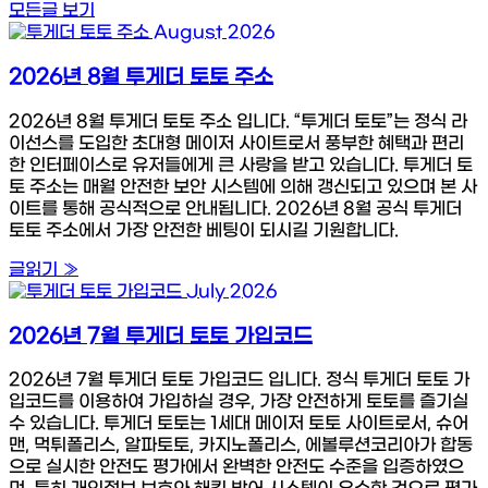
모든글 보기
2026년 8월 투게더 토토 주소
2026년 8월 투게더 토토 주소 입니다. “투게더 토토”는 정식 라
이선스를 도입한 초대형 메이저 사이트로서 풍부한 혜택과 편리
한 인터페이스로 유저들에게 큰 사랑을 받고 있습니다. 투게더 토
토 주소는 매월 안전한 보안 시스템에 의해 갱신되고 있으며 본 사
이트를 통해 공식적으로 안내됩니다. 2026년 8월 공식 투게더
토토 주소에서 가장 안전한 베팅이 되시길 기원합니다.
글읽기 »
2026년 7월 투게더 토토 가입코드
2026년 7월 투게더 토토 가입코드 입니다. 정식 투게더 토토 가
입코드를 이용하여 가입하실 경우, 가장 안전하게 토토를 즐기실
수 있습니다. 투게더 토토는 1세대 메이저 토토 사이트로서, 슈어
맨, 먹튀폴리스, 알파토토, 카지노폴리스, 에볼루션코리아가 합동
으로 실시한 안전도 평가에서 완벽한 안전도 수준을 입증하였으