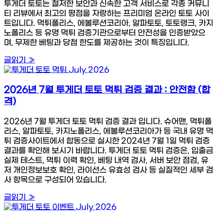
투게더 토토는 철저한 보안과 신속한 고객 서비스로 각종 커뮤니
티 리뷰에서 최고의 평점을 자랑하는 프리미엄 온라인 토토 사이
트입니다. 먹튀폴리스, 에볼루션코리아, 알파토토, 토토랭크, 카지
노폴리스 등 유명 먹튀 검증기관으로부터 안전성을 인증받았으
며, 무제한 베팅과 당첨 한도를 제공하는 것이 특징입니다.
글읽기 »
2026년 7월 투게더 토토 먹튀 검증 결과 : 안전함 (합
격)
2026년 7월 투게더 토토 먹튀 검증 결과 입니다. 슈어맨, 먹튀폴
리스, 알파토토, 카지노폴리스, 에볼루션코리아가 등 국내 유명 먹
튀 검증사이트에서 합동으로 실시한 2024년 7월 1일 먹튀 검증
결과를 확인해 보시기 바랍니다. 투게더 토토 먹튀 검증은, 입출금
실제 테스트, 먹튀 이력 확인, 베팅 내역 검사, 서버 보안 점검, 유
저 개인정보보호 확인, 라이선스 유효성 검사 등 실질적인 세부 검
사 항목으로 구성되어 있습니다.
글읽기 »