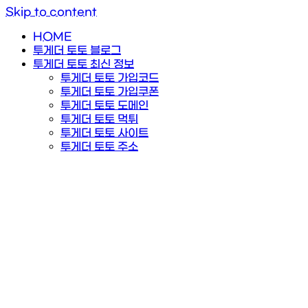
Skip to content
HOME
투게더 토토 블로그
투게더 토토 최신 정보
투게더 토토 가입코드
투게더 토토 가입쿠폰
투게더 토토 도메인
투게더 토토 먹튀
투게더 토토 사이트
투게더 토토 주소