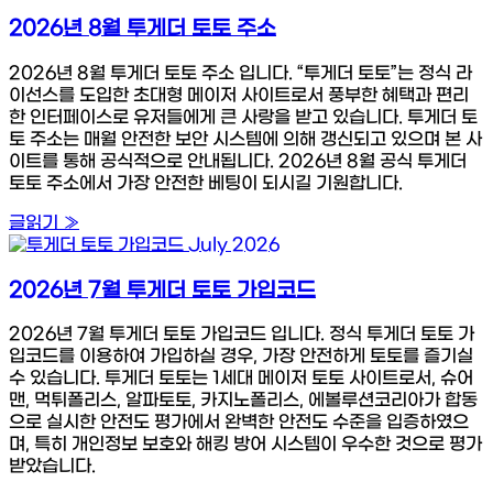
2026년 8월 투게더 토토 주소
2026년 8월 투게더 토토 주소 입니다. “투게더 토토”는 정식 라
이선스를 도입한 초대형 메이저 사이트로서 풍부한 혜택과 편리
한 인터페이스로 유저들에게 큰 사랑을 받고 있습니다. 투게더 토
토 주소는 매월 안전한 보안 시스템에 의해 갱신되고 있으며 본 사
이트를 통해 공식적으로 안내됩니다. 2026년 8월 공식 투게더
토토 주소에서 가장 안전한 베팅이 되시길 기원합니다.
글읽기 »
2026년 7월 투게더 토토 가입코드
2026년 7월 투게더 토토 가입코드 입니다. 정식 투게더 토토 가
입코드를 이용하여 가입하실 경우, 가장 안전하게 토토를 즐기실
수 있습니다. 투게더 토토는 1세대 메이저 토토 사이트로서, 슈어
맨, 먹튀폴리스, 알파토토, 카지노폴리스, 에볼루션코리아가 합동
으로 실시한 안전도 평가에서 완벽한 안전도 수준을 입증하였으
며, 특히 개인정보 보호와 해킹 방어 시스템이 우수한 것으로 평가
받았습니다.