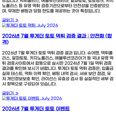
트입니다. 먹튀폴리스, 에볼루션코리아, 알파토토, 토토랭크, 카지
노폴리스 등 유명 먹튀 검증기관으로부터 안전성을 인증받았으
며, 무제한 베팅과 당첨 한도를 제공하는 것이 특징입니다.
글읽기 »
2026년 7월 투게더 토토 먹튀 검증 결과 : 안전함 (합
격)
2026년 7월 투게더 토토 먹튀 검증 결과 입니다. 슈어맨, 먹튀폴
리스, 알파토토, 카지노폴리스, 에볼루션코리아가 등 국내 유명 먹
튀 검증사이트에서 합동으로 실시한 2024년 7월 1일 먹튀 검증
결과를 확인해 보시기 바랍니다. 투게더 토토 먹튀 검증은, 입출금
실제 테스트, 먹튀 이력 확인, 베팅 내역 검사, 서버 보안 점검, 유
저 개인정보보호 확인, 라이선스 유효성 검사 등 실질적인 세부 검
사 항목으로 구성되어 있습니다.
글읽기 »
2026년 7월 투게더 토토 이벤트