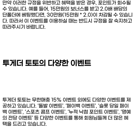
만약 이러한 규정을 위반하고 혜택을 받은 경우, 포인트가 회수될
수 있습니다. 예를 들어, 15만원의 보너스를 받고 2.0배 배당의
단폴더에 베팅했다면, 30만원(15만원 * 2.0)이 차감될 수 있습니
다. 따라서 이 이벤트를 이용하실 때는 반드시 규정을 잘 숙지하고
따라주시기 바랍니다.
투게더 토토의 다양한 이벤트
투게더 토토는 무한매충 15% 이벤트 외에도 다양한 이벤트를 제
공하고 있습니다. ‘돌발 이벤트’, ‘페이백 이벤트’, ‘슬롯 당일 페이
백 이벤트’, ‘스포츠 콤프 이벤트’, ‘누적 낙첨 포인트 이벤트’, ‘명예
의 전당 이벤트’ 등 다양한 이벤트를 통해 회원님들께 더 많은 혜
택을 드리고 있습니다.