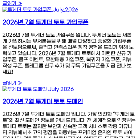
글읽기 »
2026년 7월 투게더 토토 가입쿠폰
2026년 7월 투게더 토토 가입쿠폰 입니다. 투게더 토토는 새롭
게 가입하시는 유저분들을 위해 매월 다양하고 풍성한 가입쿠폰
을 선보임으로써, 즐겁고 만족스러운 정착 경험을 드리기 위해 노
력하고 있습니다. 2026년 7월 투게더 토토에서 마련한 신규 가
입쿠폰, 콤프 이벤트, 무한매충 가입쿠폰, 복귀자 가입쿠폰, 리뷰
작성 쿠폰, 텔레그램 친구 추가 및 구독 가입쿠폰을 지금 만나 보
세요!
글읽기 »
2026년 7월 투게더 토토 도메인
2026년 7월 투게더 토토 도메인 입니다. 가장 안전한 “투게더 토
토”의 최신 도메인 정보를 안내 드립니다. 전 세계적으로 인정받는
투게더 토토는 철저한 보안과 신속한 고객 서비스로 각종 커뮤니
티 리뷰에서 최고의 평점을 자랑하는 프리미엄 온라인 토토 사이