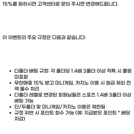
15%를 원하시면 고객센터로 문의 주시면 변경해드립니다.
이 이벤트의 주요 규정은 다음과 같습니다:
다폴더 배팅 규정: 각 폴더당 1.4배 3폴더 이상 적특 시 롤링
미포함
무한매충 15% 받고 미니게임, 카지노 이용 시 원금 제외 전
액 몰수 처리
다폴더 레벨로 변경된 회원님들은 스포츠 1.4배 3폴더 이상
베팅 가능
단/두폴더 및 미니게임/카지노 이용은 제한됨
규정 위반 시 포인트 회수 가능 (예: 지급받은 포인트 * 배당
차감)