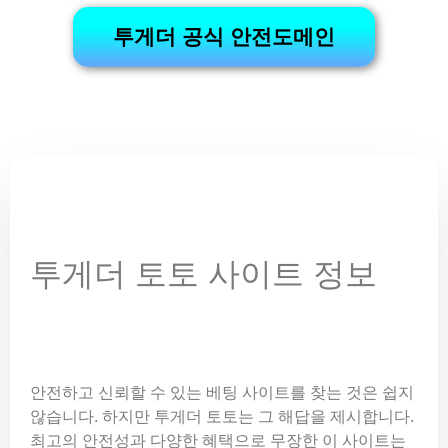
투게더 공식 안전도메인
투게더 토토 사이트 정보
안전하고 신뢰할 수 있는 베팅 사이트를 찾는 것은 쉽지
않습니다. 하지만 투게더 토토는 그 해답을 제시합니다.
최고의 안전성과 다양한 혜택으로 무장한 이 사이트는