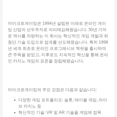
마이크로게이밍은 1994년 설립된 이래로 온라인 게이
밍 산업의 선두주자로 자리매김해왔습니다. 30년 가까
운 역사를 자랑하는 이 회사는 혁신적인 게임 개발과 최
첨단 기술 도입으로 업계를 선도해왔습니다. 특히 1998
년 세계 최초로 온라인 프로그레시브 잭팟을 출시하며
큰 주목을 받았고, 이후로도 지속적인 혁신을 통해 온라
인 카지노 게임의 표준을 정립해왔습니다.
마이크로게이밍의 주요 강점은 다음과 같습니다:
다양한 게임 포트폴리오: 슬롯, 테이블 게임, 라이
브 카지노 등
혁신적인 기술: VR 및 AR 기술을 게임에 접목