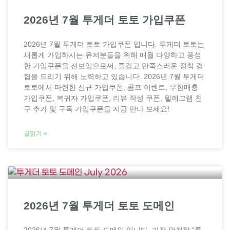
2026년 7월 투게더 토토 가입쿠폰
2026년 7월 투게더 토토 가입쿠폰 입니다. 투게더 토토는
새롭게 가입하시는 유저분들을 위해 매월 다양하고 풍성
한 가입쿠폰을 선보임으로써, 즐겁고 만족스러운 정착 경
험을 드리기 위해 노력하고 있습니다. 2026년 7월 투게더
토토에서 마련한 신규 가입쿠폰, 콤프 이벤트, 무한매충
가입쿠폰, 복귀자 가입쿠폰, 리뷰 작성 쿠폰, 텔레그램 친
구 추가 및 구독 가입쿠폰을 지금 만나 보세요!
글읽기 »
2026년 7월 투게더 토토 도메인
2026년 7월 투게더 토토 도메인 입니다. 가장 안전한 “투