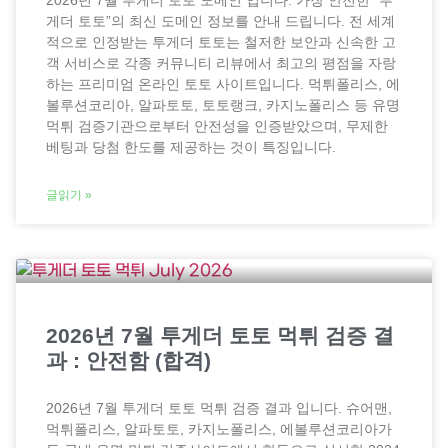
게더 토토”의 최신 도메인 정보를 안내 드립니다. 전 세계
적으로 인정받는 투게더 토토는 철저한 보안과 신속한 고
객 서비스로 각종 커뮤니티 리뷰에서 최고의 평점을 자랑
하는 프리미엄 온라인 토토 사이트입니다. 먹튀폴리스, 에
볼루션코리아, 알파토토, 토토랭크, 카지노폴리스 등 유명
먹튀 검증기관으로부터 안전성을 인증받았으며, 무제한
베팅과 당첨 한도를 제공하는 것이 특징입니다.
글읽기 »
2026년 7월 투게더 토토 먹튀 검증 결
과 : 안전함 (합격)
2026년 7월 투게더 토토 먹튀 검증 결과 입니다. 슈어맨,
먹튀폴리스, 알파토토, 카지노폴리스, 에볼루션코리아가