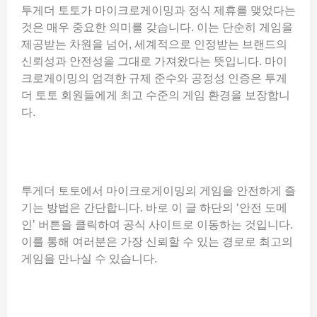
투게더 토토가 마이크로게이밍과 정식 제휴를 맺었다는
것은 매우 중요한 의미를 갖습니다. 이는 단순히 게임을
제공받는 차원을 넘어, 세계적으로 인정받는 브랜드의
신뢰성과 안전성을 그대로 가져왔다는 뜻입니다. 마이
크로게이밍의 엄격한 규제 준수와 공정성 인증은 투게
더 토토 회원들에게 최고 수준의 게임 환경을 보장합니
다.
투게더 토토에서 마이크로게이밍의 게임을 안전하게 즐
기는 방법은 간단합니다. 바로 이 글 하단의 ‘안전 도메
인’ 버튼을 클릭하여 공식 사이트로 이동하는 것입니다.
이를 통해 여러분은 가장 신뢰할 수 있는 경로로 최고의
게임을 만나실 수 있습니다.