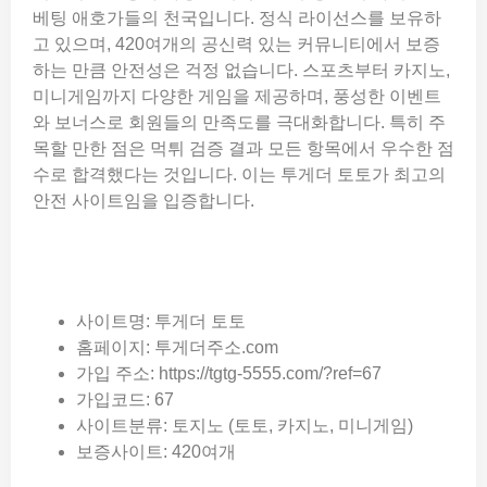
베팅 애호가들의 천국입니다. 정식 라이선스를 보유하
고 있으며, 420여개의 공신력 있는 커뮤니티에서 보증
하는 만큼 안전성은 걱정 없습니다. 스포츠부터 카지노,
미니게임까지 다양한 게임을 제공하며, 풍성한 이벤트
와 보너스로 회원들의 만족도를 극대화합니다. 특히 주
목할 만한 점은 먹튀 검증 결과 모든 항목에서 우수한 점
수로 합격했다는 것입니다. 이는 투게더 토토가 최고의
안전 사이트임을 입증합니다.
사이트명: 투게더 토토
홈페이지: 투게더주소.com
가입 주소: https://tgtg-5555.com/?ref=67
가입코드: 67
사이트분류: 토지노 (토토, 카지노, 미니게임)
보증사이트: 420여개