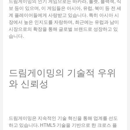
드림게이밍의 인기 게임으로는 바카라, 룰렛, 블랙잭, 식
보 등이 있으며, 이 게임들은 아시아, 유럽, 북미 등 전 세
계 플레이어들에게 사랑받고 있습니다. 특히 아시아 시
장에서 높은 인지도를 자랑하며, 최근에는 유럽과 남미
시장으로의 확장을 통해 글로벌 브랜드로 성장하고 있
습니다.
드림게이밍의 기술적 우위
와 신뢰성
드림게이밍은 지속적인 기술 혁신을 통해 업계를 선도
하고 있습니다. HTML5 기술을 기반으로 한 크로스 플