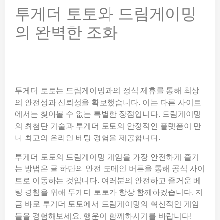
투게더 토토와 드림게이밍
의 완벽한 조화
투게더 토토는 드림게이밍과의 정식 제휴를 통해 최상
의 안전성과 신뢰성을 확보했습니다. 이는 다른 사이트
에서는 찾아볼 수 없는 특별한 장점입니다. 드림게이밍
의 최첨단 기술과 투게더 토토의 안정적인 플랫폼이 만
나 최고의 온라인 베팅 경험을 제공합니다.
투게더 토토의 드림게이밍 게임을 가장 안전하게 즐기
는 방법은 글 하단의 안전 도메인 버튼을 통해 공식 사이
트로 이동하는 것입니다. 여러분의 안전하고 즐거운 베
팅 경험을 위해 투게더 토토가 항상 함께하겠습니다. 지
금 바로 투게더 토토에서 드림게이밍의 혁신적인 게임
들을 경험해보세요. 행운이 함께하시기를 바랍니다!