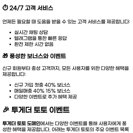
⏱️ 24/7 고객 서비스
언제든 필요할 때 도움을 받을 수 있는 고객 서비스를 제공합니다:
실시간 채팅 상담
텔레그램을 통한 빠른 응답
환전 제한 시간 없음
🎁 풍성한 보너스와 이벤트
신규 회원부터 충성 고객까지, 모든 사용자를 위한 다양한 혜택을
제공합니다:
신규 가입 첫충 40% 보너스
매일매충 40% 15% 보너스
다양한 이벤트로 추가 혜택 제공
🎉 투게더 토토 이벤트
투게더 토토 도메인
에서는 다양한 이벤트를 통해 사용자에게 풍
성한 혜택을 제공합니다. 아래는 투게더 토토의 주요 이벤트 목록