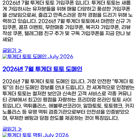
2026년 7월 투게더 토토 가입쿠폰 입니다. 투게더 토토는 새롭
게 가입하시는 유저분들을 위해 매월 다양하고 풍성한 가입쿠폰
을 선보임으로써, 즐겁고 만족스러운 정착 경험을 드리기 위해 노
력하고 있습니다. 2026년 7월 투게더 토토에서 마련한 신규 가
입쿠폰, 콤프 이벤트, 무한매충 가입쿠폰, 복귀자 가입쿠폰, 리뷰
작성 쿠폰, 텔레그램 친구 추가 및 구독 가입쿠폰을 지금 만나 보
세요!
글읽기 »
2026년 7월 투게더 토토 도메인
2026년 7월 투게더 토토 도메인 입니다. 가장 안전한 “투게더 토
토”의 최신 도메인 정보를 안내 드립니다. 전 세계적으로 인정받는
투게더 토토는 철저한 보안과 신속한 고객 서비스로 각종 커뮤니
티 리뷰에서 최고의 평점을 자랑하는 프리미엄 온라인 토토 사이
트입니다. 먹튀폴리스, 에볼루션코리아, 알파토토, 토토랭크, 카지
노폴리스 등 유명 먹튀 검증기관으로부터 안전성을 인증받았으
며, 무제한 베팅과 당첨 한도를 제공하는 것이 특징입니다.
글읽기 »