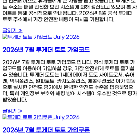
한 인터페이스로 유저들에게 큰 사랑을 받고 있습니다. 투게더 토
토 주소는 매월 안전한 보안 시스템에 의해 갱신되고 있으며 본 사
이트를 통해 공식적으로 안내됩니다. 2026년 8월 공식 투게더
토토 주소에서 가장 안전한 베팅이 되시길 기원합니다.
글읽기 »
2026년 7월 투게더 토토 가입코드
2026년 7월 투게더 토토 가입코드 입니다. 정식 투게더 토토 가
입코드를 이용하여 가입하실 경우, 가장 안전하게 토토를 즐기실
수 있습니다. 투게더 토토는 1세대 메이저 토토 사이트로서, 슈어
맨, 먹튀폴리스, 알파토토, 카지노폴리스, 에볼루션코리아가 합동
으로 실시한 안전도 평가에서 완벽한 안전도 수준을 입증하였으
며, 특히 개인정보 보호와 해킹 방어 시스템이 우수한 것으로 평가
받았습니다.
글읽기 »
2026년 7월 투게더 토토 가입쿠폰