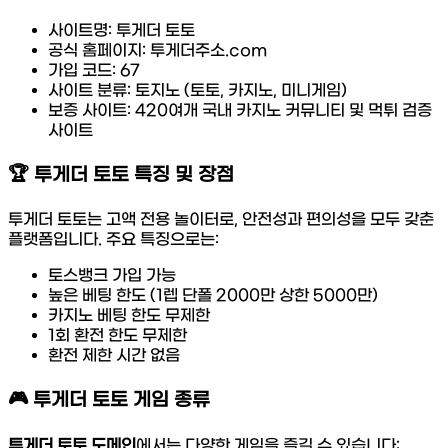
사이트명: 투게더 토토
공식 홈페이지: 투게더주소.com
가입 코드: 67
사이트 분류: 토지노 (토토, 카지노, 미니게임)
보증 사이트: 420여개 국내 카지노 커뮤니티 및 먹튀 검증
사이트
🏆 투게더 토토 특징 및 장점
투게더 토토는 고액 전용 놀이터로, 안전성과 편의성을 모두 갖춘
플랫폼입니다. 주요 특징으로는:
토스뱅크 가입 가능
높은 베팅 한도 (1렙 단폴 2000만 상한 5000만)
카지노 베팅 한도 무제한
1회 환전 한도 무제한
환전 제한 시간 없음
🎮 투게더 토토 게임 종류
투게더 토토 도메인
에서는 다양한 게임을 즐길 수 있습니다: