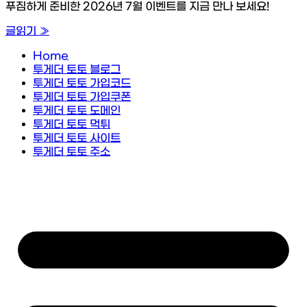
푸짐하게 준비한 2026년 7월 이벤트를 지금 만나 보세요!
글읽기 »
Home
투게더 토토 블로그
투게더 토토 가입코드
투게더 토토 가입쿠폰
투게더 토토 도메인
투게더 토토 먹튀
투게더 토토 사이트
투게더 토토 주소