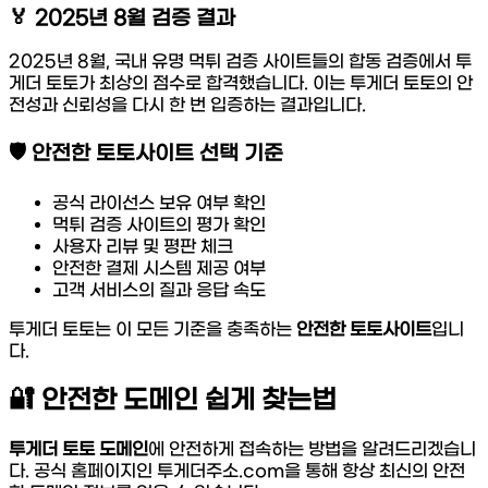
🏅 2025년 8월 검증 결과
2025년 8월, 국내 유명 먹튀 검증 사이트들의 합동 검증에서 투
게더 토토가 최상의 점수로 합격했습니다. 이는 투게더 토토의 안
전성과 신뢰성을 다시 한 번 입증하는 결과입니다.
🛡️ 안전한 토토사이트 선택 기준
공식 라이선스 보유 여부 확인
먹튀 검증 사이트의 평가 확인
사용자 리뷰 및 평판 체크
안전한 결제 시스템 제공 여부
고객 서비스의 질과 응답 속도
투게더 토토는 이 모든 기준을 충족하는
안전한 토토사이트
입니
다.
🔐 안전한 도메인 쉽게 찾는법
투게더 토토 도메인
에 안전하게 접속하는 방법을 알려드리겠습니
다. 공식 홈페이지인 투게더주소.com을 통해 항상 최신의 안전