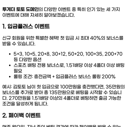
투게더 토토 도메인
의 다양한 이벤트 중 특히 인기 있는 세 가지
이벤트에 대해 자세히 알아보겠습니다.
1. 입금플러스 이벤트
신규 회원을 위한 특별한 혜택! 첫 입금 시 최대 40%의 보너스를
받을 수 있습니다.
5+3, 10+5, 20+8, 30+12, 50+20, 100+35, 200+70
등 다양한 옵션
스포츠 배팅 전용 보너스로, 1.51배당 이상 4폴더 이상 배팅
필요
롤링 조건: 충전금액 + 입금플러스 보너스 롤링 200%
예시: 김토토 님이 첫 입금으로 100만원을 충전했다면, 35만원의
보너스를 추가로 받아 총 135만원으로 베팅을 시작할 수 있습니
다. 270만원을 1.51배당 이상의 4폴더로 베팅하면 출금 가능한
조건을 달성하게 됩니다.
2. 페이백 이벤트