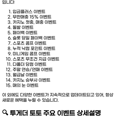
입니다:
입금플러스 이벤트
무한매충 15% 이벤트
카지노 첫충, 매충 이벤트
돌발 이벤트
페이백 이벤트
슬롯 당일 페이백 이벤트
스포츠 콤프 이벤트
누적 낙첨 포인트 이벤트
미니게임 콤프 이벤트
스포츠 무조건 지급 이벤트
다폴더 당첨 이벤트
주말 연승/연패 이벤트
월급날 이벤트
카지노 승부사 이벤트
매의 눈 이벤트
이 외에도 다양한 이벤트가 지속적으로 업데이트되고 있어, 항상
새로운 혜택을 누릴 수 있습니다.
🔍 투게더 토토 주요 이벤트 상세설명