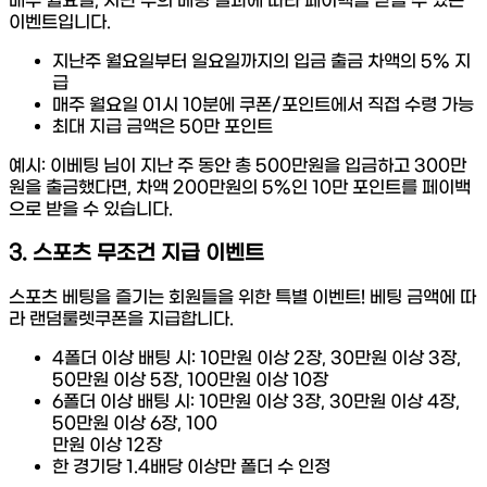
매주 월요일, 지난 주의 베팅 결과에 따라 페이백을 받을 수 있는
이벤트입니다.
지난주 월요일부터 일요일까지의 입금 출금 차액의 5% 지
급
매주 월요일 01시 10분에 쿠폰/포인트에서 직접 수령 가능
최대 지급 금액은 50만 포인트
예시: 이베팅 님이 지난 주 동안 총 500만원을 입금하고 300만
원을 출금했다면, 차액 200만원의 5%인 10만 포인트를 페이백
으로 받을 수 있습니다.
3. 스포츠 무조건 지급 이벤트
스포츠 베팅을 즐기는 회원들을 위한 특별 이벤트! 베팅 금액에 따
라 랜덤룰렛쿠폰을 지급합니다.
4폴더 이상 배팅 시: 10만원 이상 2장, 30만원 이상 3장,
50만원 이상 5장, 100만원 이상 10장
6폴더 이상 배팅 시: 10만원 이상 3장, 30만원 이상 4장,
50만원 이상 6장, 100
만원 이상 12장
한 경기당 1.4배당 이상만 폴더 수 인정