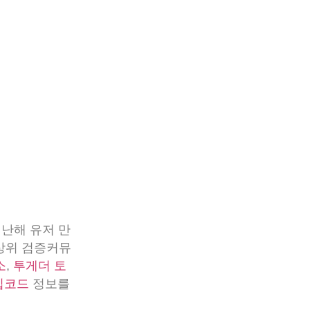
난해 유저 만
최상위 검증커뮤
소
,
투게더 토
입코드
정보를