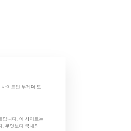
팅 사이트인 투게더 토
트입니다. 이 사이트는
다. 무엇보다 국내외