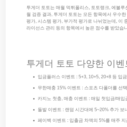
투게더 토토는 매월 먹튀폴리스, 토토랭크, 에볼루션
월 검증 결과, 투게더 토토는 모든 항목에서 우수
평가, 시스템 평가, 부가적 평가로 나뉘었는데, 이 중
라이선스 관리 등의 항목에서 높은 점수를 받았습니
투게더 토토 다양한 이벤
입금플러스 이벤트 : 5+3, 10+5, 20+8 등
무한매충 15% 이벤트 : 스포츠 다폴더를 선택
카지노 첫충, 매충 이벤트 : 매일 첫입금/매입
돌발 이벤트 : 랜덤 시간대에 5~20% 추가 
페이백 이벤트 : 입출금 차액의 5%를 매주 지