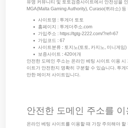
유명 커뮤니티 및 토토검증사이트에서 안전성을 인정
MGA(Malta Gaming Authority), Curas
사이트명 : 투게더 토토
홈페이지 : 투게더주소.com
가입주소 : https://tgtg-2222.com/?ref=67
가입코드 : 67
사이트분류 : 토지노(토토, 카지노, 미니게임)
보증사이트 : 420여개
안전한 도메인 주소는 온라인 베팅 사이트 이용 시 
이트가 안전한지 명확히 구분할 수 있습니다. 투게
만한 메이저 사이트입니다.
안전한 도메인 주소를 이
온라인 베팅 사이트를 이용할 때 가장 주의해야 할