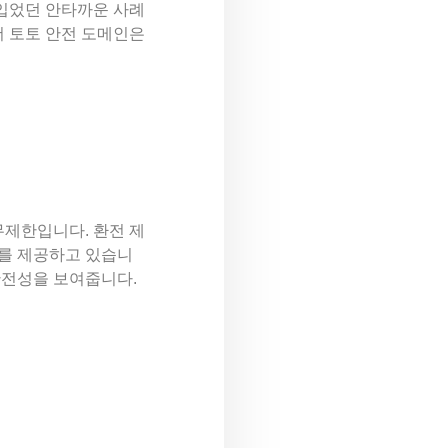
 입었던 안타까운 사례
더 토토 안전 도메인은
무제한입니다. 환전 제
스를 제공하고 있습니
안전성을 보여줍니다.