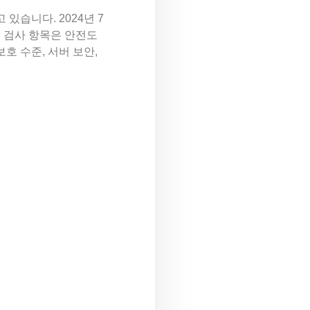
습니다. 2024년 7
. 검사 항목은 안전도
호 수준, 서버 보안,