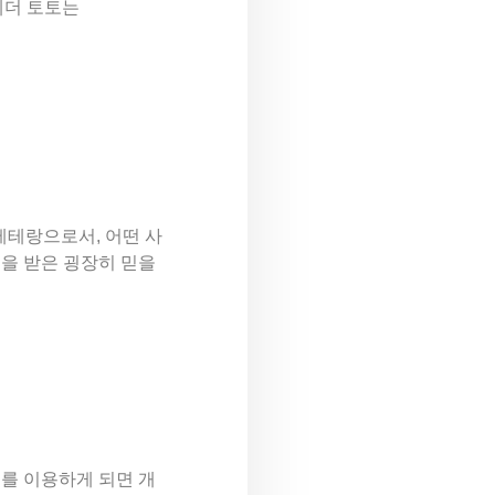
게더 토토는
베테랑으로서, 어떤 사
증을 받은 굉장히 믿을
트를 이용하게 되면 개