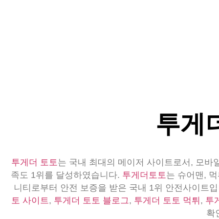
투게더
투게더 토토
는 국내 최대의 메이저 사이트로서, 모바
족도 1위를 달성하였습니다.
투게더토토
는 슈어맨, 
니티로부터 안전 보증을 받은 국내 1위 안전사이트입
토 사이트
,
투게더 토토 블로그
,
투게더 토토 먹튀
,
투
확