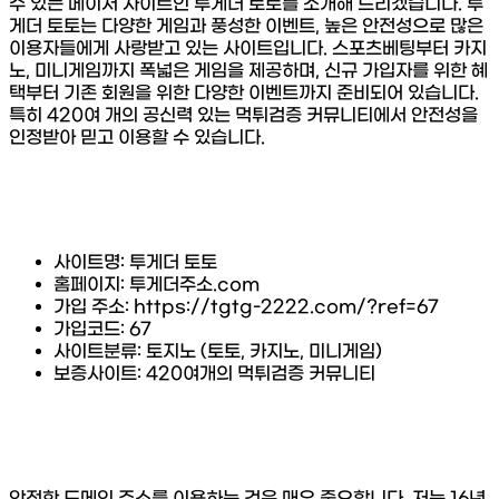
수 있는 메이저 사이트인 투게더 토토를 소개해 드리겠습니다. 투
게더 토토는 다양한 게임과 풍성한 이벤트, 높은 안전성으로 많은
이용자들에게 사랑받고 있는 사이트입니다. 스포츠베팅부터 카지
노, 미니게임까지 폭넓은 게임을 제공하며, 신규 가입자를 위한 혜
택부터 기존 회원을 위한 다양한 이벤트까지 준비되어 있습니다.
특히 420여 개의 공신력 있는 먹튀검증 커뮤니티에서 안전성을
인정받아 믿고 이용할 수 있습니다.
사이트명: 투게더 토토
홈페이지: 투게더주소.com
가입 주소: https://tgtg-2222.com/?ref=67
가입코드: 67
사이트분류: 토지노 (토토, 카지노, 미니게임)
보증사이트: 420여개의 먹튀검증 커뮤니티
안전한 도메인 주소를 이용하는 것은 매우 중요합니다. 저는 16년