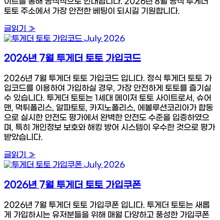
이트를 통해 공식적으로 안내됩니다. 2026년 8월 공식 투게더
토토 주소에서 가장 안전한 베팅이 되시길 기원합니다.
글읽기 »
2026년 7월 투게더 토토 가입코드
2026년 7월 투게더 토토 가입코드 입니다. 정식 투게더 토토 가
입코드를 이용하여 가입하실 경우, 가장 안전하게 토토를 즐기실
수 있습니다. 투게더 토토는 1세대 메이저 토토 사이트로서, 슈어
맨, 먹튀폴리스, 알파토토, 카지노폴리스, 에볼루션코리아가 합동
으로 실시한 안전도 평가에서 완벽한 안전도 수준을 입증하였으
며, 특히 개인정보 보호와 해킹 방어 시스템이 우수한 것으로 평가
받았습니다.
글읽기 »
2026년 7월 투게더 토토 가입쿠폰
2026년 7월 투게더 토토 가입쿠폰 입니다. 투게더 토토는 새롭
게 가입하시는 유저분들을 위해 매월 다양하고 풍성한 가입쿠폰