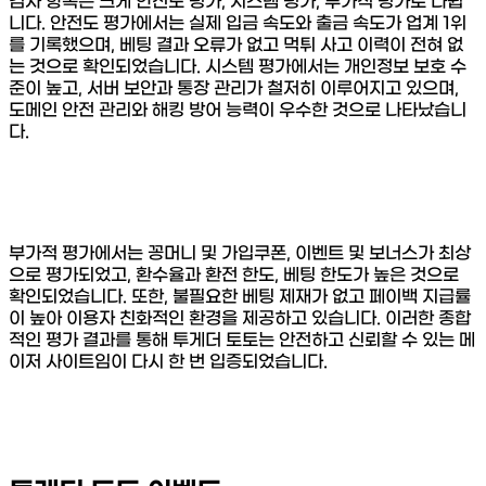
검사 항목은 크게 안전도 평가, 시스템 평가, 부가적 평가로 나뉩
니다. 안전도 평가에서는 실제 입금 속도와 출금 속도가 업계 1위
를 기록했으며, 베팅 결과 오류가 없고 먹튀 사고 이력이 전혀 없
는 것으로 확인되었습니다. 시스템 평가에서는 개인정보 보호 수
준이 높고, 서버 보안과 통장 관리가 철저히 이루어지고 있으며,
도메인 안전 관리와 해킹 방어 능력이 우수한 것으로 나타났습니
다.
부가적 평가에서는 꽁머니 및 가입쿠폰, 이벤트 및 보너스가 최상
으로 평가되었고, 환수율과 환전 한도, 베팅 한도가 높은 것으로
확인되었습니다. 또한, 불필요한 베팅 제재가 없고 페이백 지급률
이 높아 이용자 친화적인 환경을 제공하고 있습니다. 이러한 종합
적인 평가 결과를 통해 투게더 토토는 안전하고 신뢰할 수 있는 메
이저 사이트임이 다시 한 번 입증되었습니다.