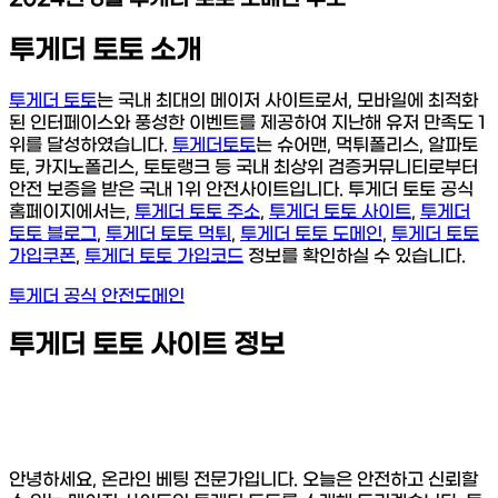
투게더 토토 소개
투게더 토토
는 국내 최대의 메이저 사이트로서, 모바일에 최적화
된 인터페이스와 풍성한 이벤트를 제공하여 지난해 유저 만족도 1
위를 달성하였습니다.
투게더토토
는 슈어맨, 먹튀폴리스, 알파토
토, 카지노폴리스, 토토랭크 등 국내 최상위 검증커뮤니티로부터
안전 보증을 받은 국내 1위 안전사이트입니다. 투게더 토토 공식
홈페이지에서는,
투게더 토토 주소
,
투게더 토토 사이트
,
투게더
토토 블로그
,
투게더 토토 먹튀
,
투게더 토토 도메인
,
투게더 토토
가입쿠폰
,
투게더 토토 가입코드
정보를 확인하실 수 있습니다.
투게더 공식 안전도메인
투게더 토토 사이트 정보
안녕하세요, 온라인 베팅 전문가입니다. 오늘은 안전하고 신뢰할