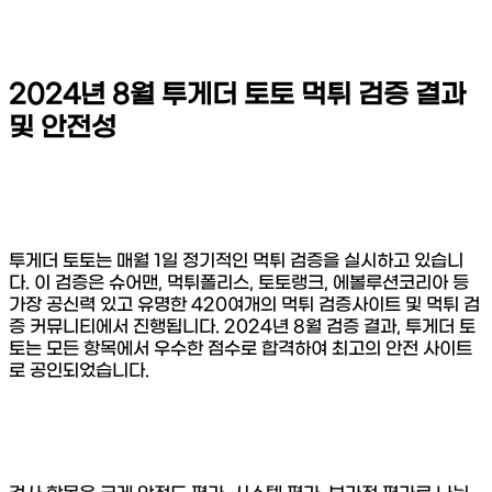
2024년 8월 투게더 토토 먹튀 검증 결과
및 안전성
투게더 토토는 매월 1일 정기적인 먹튀 검증을 실시하고 있습니
다. 이 검증은 슈어맨, 먹튀폴리스, 토토랭크, 에볼루션코리아 등
가장 공신력 있고 유명한 420여개의 먹튀 검증사이트 및 먹튀 검
증 커뮤니티에서 진행됩니다. 2024년 8월 검증 결과, 투게더 토
토는 모든 항목에서 우수한 점수로 합격하여 최고의 안전 사이트
로 공인되었습니다.