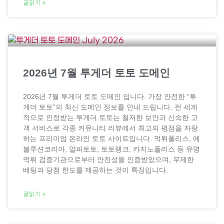
글읽기 »
2026년 7월 투게더 토토 도메인
2026년 7월 투게더 토토 도메인 입니다. 가장 안전한 “투
게더 토토”의 최신 도메인 정보를 안내 드립니다. 전 세계
적으로 인정받는 투게더 토토는 철저한 보안과 신속한 고
객 서비스로 각종 커뮤니티 리뷰에서 최고의 평점을 자랑
하는 프리미엄 온라인 토토 사이트입니다. 먹튀폴리스, 에
볼루션코리아, 알파토토, 토토랭크, 카지노폴리스 등 유명
먹튀 검증기관으로부터 안전성을 인증받았으며, 무제한
베팅과 당첨 한도를 제공하는 것이 특징입니다.
글읽기 »