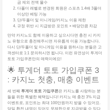
금 제외 전액 몰수
다폴더 레벨로 변경된 회원은 스포츠 1.4배 3폴더
이상만 베팅 가능
단/두폴더 및 미니게임/카지노 이용 제한
규정 위반 시 지급받은 포인트 × 배당만큼 차감
만약 카지노도 함께 이용하고 싶으시다면 충전 시 카지
노 유형으로 충전해주시면 자유롭게 이용 가능합니다.
다시 단/두폴더 및 미니게임 이용을 원하시는 분들은 고
객센터로 1:1 문의하시면 됩니다. 이런 유연성이 투게더
토토 가입쿠폰만의 매력이에요!
🌟 투게더 토토 가입쿠폰 3
: 카지노 첫충, 매충 이벤트
세 번째
투게더 토토 가입쿠폰
은 카지노를 사랑하는 분
들을 위한 특별한 혜택입니다! 카지노 매 충전 3% 지급
이벤트로, 포인트는 최대 100만원까지 받을 수 있어요.
당일 환전 내역이 있어도 무제한으로 지급받을 수 있다