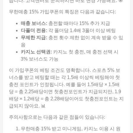
습니다. 고객센터로 문의하시면 바로 변경 가능해요. 🎯
무한매충 15% 가입쿠폰의 특징은 다음과 같습니다:
매충 보너스:
충전할 때마다 15% 추가 지급
다폴더 전용:
각 폴더당 1.4배 3폴더 이상 베팅
무제한 지급:
충전 횟수 제한 없이 계속 받을 수 있
음
카지노 선택권:
카지노 첫 충전, 매 충전 선택 시
3% 보너스도 가능
이 가입쿠폰의 베팅 조건도 명확합니다. 스포츠 5% 보
너스를 받고 베팅할 때는 각 1.5배 이상씩 베팅해야 첫
충전 포인트가 인정됩니다. 예를 들어 1.5배당 × 1.5배
당 = 총 2.25배당이면 첫충전포인트가 지급되지만, 1.9
배당 × 1.2배당 = 총 2.28배당이어도 첫충전포인트는 지
급되지 않아요. 📊
주의사항으로는 다음과 같은 점들이 있습니다:
무한매충 15% 받고 미니게임, 카지노 이용 시 원