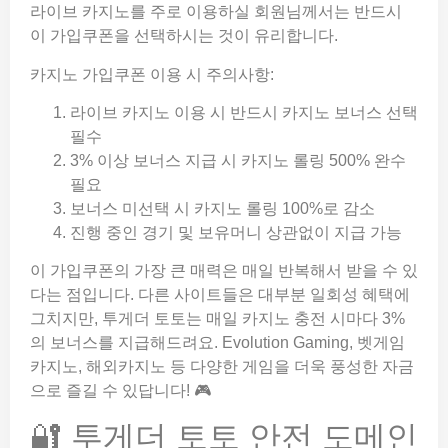
라이브 카지노를 주로 이용하실 회원님께서는 반드시
이 가입쿠폰을 선택하시는 것이 유리합니다.
카지노 가입쿠폰 이용 시 주의사항:
라이브 카지노 이용 시 반드시 카지노 보너스 선택
필수
3% 이상 보너스 지급 시 카지노 롤링 500% 완수
필요
보너스 미선택 시 카지노 롤링 100%로 감소
진행 중인 경기 및 보유머니 상관없이 지급 가능
이 가입쿠폰의 가장 큰 매력은 매일 반복해서 받을 수 있
다는 점입니다. 다른 사이트들은 대부분 일회성 혜택에
그치지만, 투게더 토토는 매일 카지노 충전 시마다 3%
의 보너스를 지급해드려요. Evolution Gaming, 벳게임
카지노, 해외카지노 등 다양한 게임을 더욱 풍성한 자금
으로 즐길 수 있답니다! 🎮
🔐 투게더 토토 안전 도메인