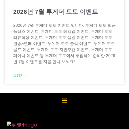
2026년 7월 투게더 토토 이벤트
2026년 7월 투게더 토토 이벤트 입니다. 투게더 토토 입금
플러스 이벤트, 투게더 토토 레벨업 이벤트, 투게더 토토
리뷰작성 이벤트, 투게더 토토 생일 이벤트, 투게더 토토
연승&연패 이벤트, 투게더 토토 출석 이벤트, 투게더 토토
콤프 이벤트, 투게더 토토 지인추천 이벤트, 투게더 토토
페이백 이벤트 등 투게더 토토에서 푸짐하게 준비한 2026
년 7월 이벤트를 지금 만나 보세요!
글읽기 »