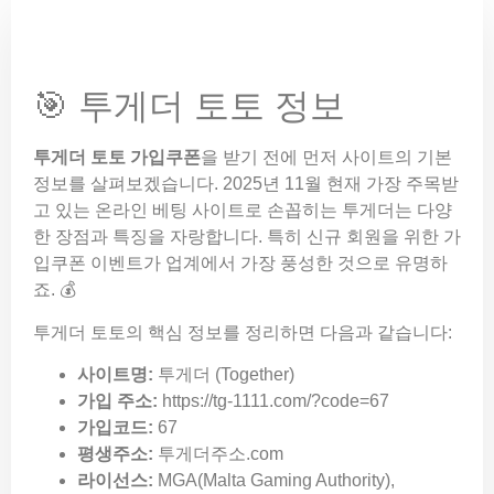
🎯 투게더 토토 정보
투게더 토토 가입쿠폰
을 받기 전에 먼저 사이트의 기본
정보를 살펴보겠습니다. 2025년 11월 현재 가장 주목받
고 있는 온라인 베팅 사이트로 손꼽히는 투게더는 다양
한 장점과 특징을 자랑합니다. 특히 신규 회원을 위한 가
입쿠폰 이벤트가 업계에서 가장 풍성한 것으로 유명하
죠. 💰
투게더 토토의 핵심 정보를 정리하면 다음과 같습니다:
사이트명:
투게더 (Together)
가입 주소:
https://tg-1111.com/?code=67
가입코드:
67
평생주소:
투게더주소.com
라이선스:
MGA(Malta Gaming Authority),