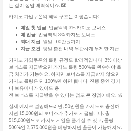
는 점이 정말 매력적이죠. 🎰
카지노 가입쿠폰의 혜택 구조는 이렇습니다:
매일 첫 입금:
입금액의 3% 카지노 보너스
매 입금:
입금액의 3% 카지노 보너스
최대 지급:
일일 100만원까지
지급 조건:
당일 환전 내역 무관하게 무제한 지급
카지노 가입쿠폰의 롤링 규정도 합리적입니다. 3% 이상
보너스를 지급받으면 카지노 롤링 500%를 완수해야 출
금 처리가 가능해요. 하지만 보너스를 지급받지 않으면
카지노 롤링은 단 100%만 하면 됩니다. 진행 중인 경기
나 보유머니가 있어도 충
전 보너스를 지급받을 수 있다는 점도 큰 장점이에요. 💰
실제 예시로 설명해드리면, 50만원을 카지노로 충전하
시면 15,000원의 보너스가 추가로 지급됩니다. 총
515,000원으로 카지노 게임을 즐기실 수 있고, 롤링
500%인 2,575,000원을 베팅하시면 출금이 가능해져요.