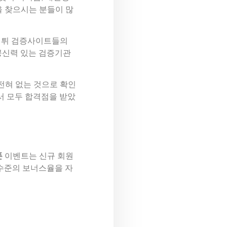
을 찾으시는 분들이 많
한 먹튀 검증사이트들의
공신력 있는 검증기관
전혀 없는 것으로 확인
서 모두 합격점을 받았
폰
이벤트는 신규 회원
 수준의 보너스율을 자