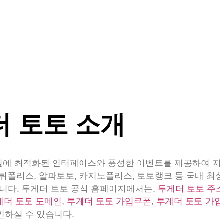
 토토 소개
일에 최적화된 인터페이스와 풍성한 이벤트를 제공하여 지
먹튀폴리스, 알파토토, 카지노폴리스, 토토랭크 등 국내 
니다. 투게더 토토 공식 홈페이지에서는,
투게더 토토 주
게더 토토 도메인
,
투게더 토토 가입쿠폰
,
투게더 토토 가
인하실 수 있습니다.