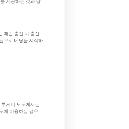
를 제공하는 것과 달
 매번 충전 시 충전
만원으로 베팅을 시작하
, 투게더 토토에서는
지노에 이용하실 경우