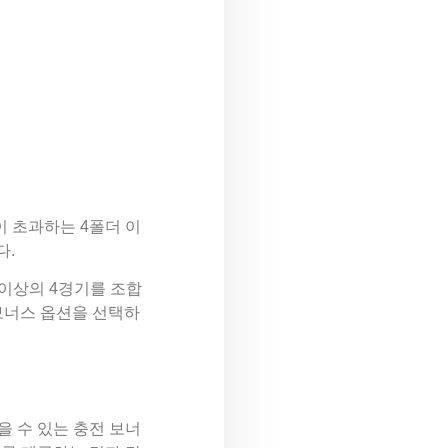
이 초과하는 4폴더 이
다.
 이상의 4경기를 조합
보너스 옵션을 선택하
을 수 있는 충전 보너