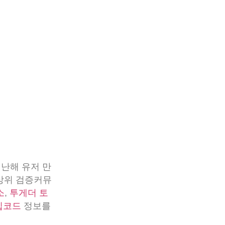
난해 유저 만
최상위 검증커뮤
소
,
투게더 토
입코드
정보를