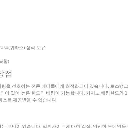
, Curaso(퀴라소) 정식 보유
복합)
장점
베팅을 선호하는 전문 베터들에게 최적화되어 있습니다. 토스뱅크 
설정되어 있어 높은 한도의 베팅이 가능합니다. 카지노 베팅한도와 
비스를 제공받을 수 있습니다.
는 고민이 있습니다. 먹튀사이트에 대한 걱정, 안전한 도메인을 