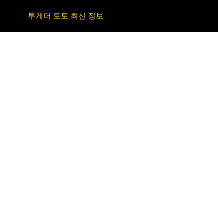
투게더 토토 최신 정보