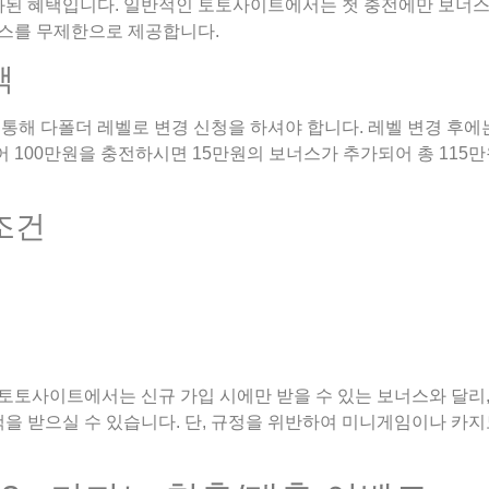
화된 혜택입니다. 일반적인 토토사이트에서는 첫 충전에만 보너스
너스를 무제한으로 제공합니다.
택
통해 다폴더 레벨로 변경 신청을 하셔야 합니다. 레벨 변경 후에는
어 100만원을 충전하시면 15만원의 보너스가 추가되어 총 115
조건
 토토사이트에서는 신규 가입 시에만 받을 수 있는 보너스와 달리
택을 받으실 수 있습니다. 단, 규정을 위반하여 미니게임이나 카