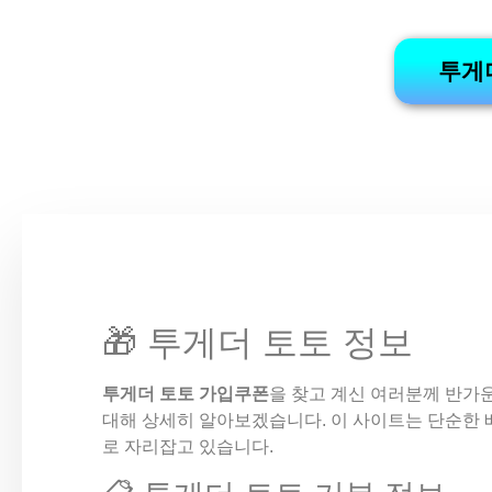
투게
🎁 투게더 토토 정보
투게더 토토 가입쿠폰
을 찾고 계신 여러분께 반가운
대해 상세히 알아보겠습니다. 이 사이트는 단순한
로 자리잡고 있습니다.