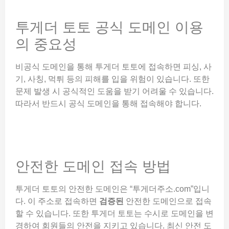
투게더 토토 공식 도메인 이용
의 중요성
비공식 도메인을 통해 투게더 토토에 접속하면 피싱, 사
기, 사칭, 먹튀 등의 피해를 입을 위험이 있습니다. 또한
문제 발생 시 공식적인 도움을 받기 어려울 수 있습니다.
따라서 반드시 공식 도메인을 통해 접속해야 합니다.
안전한 도메인 접속 방법
투게더 토토의 안전한 도메인은 “투게더주소.com”입니
다. 이 주소로 접속하면
검증된
안전한 도메인으로 접속
할 수 있습니다. 또한 투게더 토토는 수시로 도메인을 변
경하여 회원들의 안전을 지키고 있습니다. 최신 안전 도