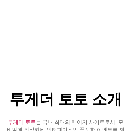
투게더 토토 소개
투게더 토토
는 국내 최대의 메이저 사이트로서, 모
바일에 최적화된 인터페이스와 풍성한 이벤트를 제