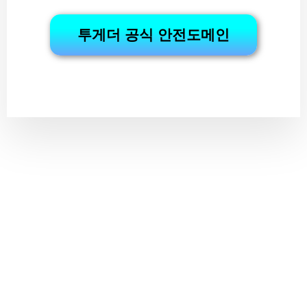
투게더 공식 안전도메인