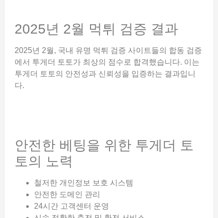
2025년 2월 먹튀 검증 결과
2025년 2월, 국내 유명 먹튀 검증 사이트들의 합동 검증
에서 투게더 토토가 최상의 점수로 합격했습니다. 이는
투게더 토토의 안전성과 신뢰성을 입증하는 결과입니
다.
안전한 베팅을 위한 투게더 토
토의 노력
철저한 개인정보 보호 시스템
안전한 도메인 관리
24시간 고객센터 운영
신속 정확한 충전 및 환전 서비스