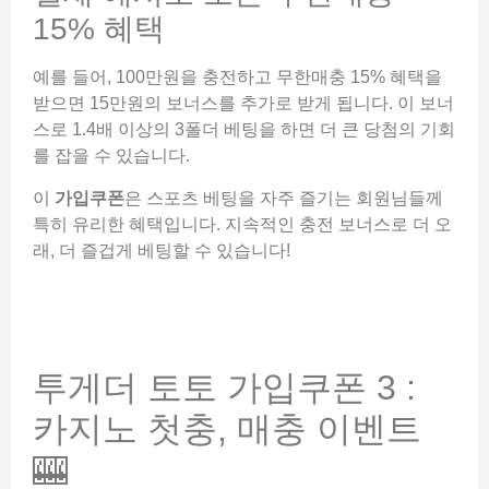
15% 혜택
예를 들어, 100만원을 충전하고 무한매충 15% 혜택을
받으면 15만원의 보너스를 추가로 받게 됩니다. 이 보너
스로 1.4배 이상의 3폴더 베팅을 하면 더 큰 당첨의 기회
를 잡을 수 있습니다.
이
가입쿠폰
은 스포츠 베팅을 자주 즐기는 회원님들께
특히 유리한 혜택입니다. 지속적인 충전 보너스로 더 오
래, 더 즐겁게 베팅할 수 있습니다!
투게더 토토 가입쿠폰 3 :
카지노 첫충, 매충 이벤트
🎰