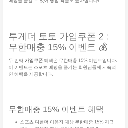
베팅을 즐길 수 있어 당첨 확률도 높아집니다!
투게더 토토 가입쿠폰 2 :
무한매충 15% 이벤트 💰
두 번째
가입쿠폰
혜택은 무한매충 15% 이벤트입니다.
이 이벤트는 스포츠 베팅을 즐기는 회원님들께 지속적
인 혜택을 제공합니다.
무한매충 15% 이벤트 혜택
스포츠 다폴더 이용자 대상 무한매충 15% 지급