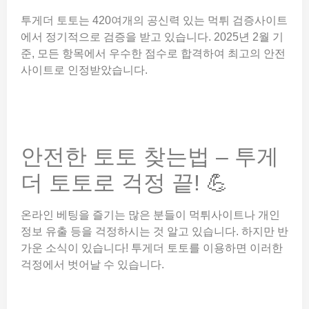
투게더 토토는 420여개의 공신력 있는 먹튀 검증사이트
에서 정기적으로 검증을 받고 있습니다. 2025년 2월 기
준, 모든 항목에서 우수한 점수로 합격하여 최고의 안전
사이트로 인정받았습니다.
안전한 토토 찾는법 – 투게
더 토토로 걱정 끝! 💪
온라인 베팅을 즐기는 많은 분들이 먹튀사이트나 개인
정보 유출 등을 걱정하시는 것 알고 있습니다. 하지만 반
가운 소식이 있습니다! 투게더 토토를 이용하면 이러한
걱정에서 벗어날 수 있습니다.