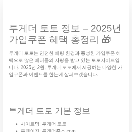
투게더 토토 정보 – 2025년
가입쿠폰 혜택 총정리 🎁
투게더 토토는 안전한 베팅 환경과 풍성한 가입쿠폰 혜
택으로 많은 베터들의 사랑을 받고 있는 토토사이트입
니다. 2025년 2월, 투게더 토토에서 제공하는 다양한 가
입쿠폰과 이벤트를 한눈에 살펴보겠습니다.
투게더 토토 기본 정보
사이트명: 투게더 토토
홈페이지: 투게더주소.com