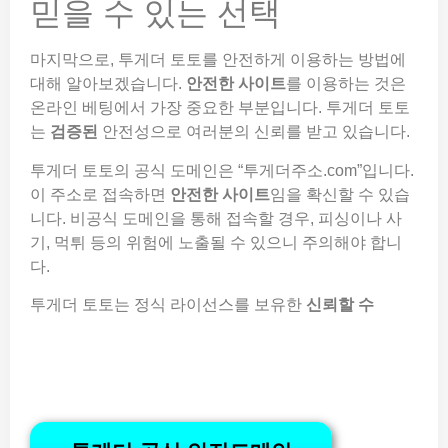
믿을 수 있는 선택
마지막으로, 투게더 토토를 안전하게 이용하는 방법에
대해 알아보겠습니다.
안전한 사이트
를 이용하는 것은
온라인 베팅에서 가장 중요한 부분입니다. 투게더 토토
는
검증된
안전성으로 여러분의 신뢰를 받고 있습니다.
투게더 토토의 공식 도메인은 “투게더주소.com”입니다.
이 주소로 접속하면
안전한 사이트
임을 확신할 수 있습
니다. 비공식 도메인을 통해 접속할 경우, 피싱이나 사
기, 먹튀 등의 위험에 노출될 수 있으니 주의해야 합니
다.
투게더 토토는 정식 라이선스를 보유한
신뢰할 수