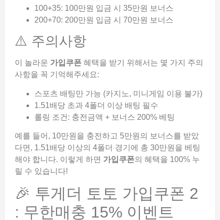
100+35: 100만원 입금 시 35만원 보너스
200+70: 200만원 입금 시 70만원 보너스
⚠️ 주의사항
이 놀라운
가입쿠폰
혜택을 받기 위해서는 몇 가지 주의
사항을 꼭 기억해주세요:
스포츠 배팅만 가능 (카지노, 미니게임 이용 불가)
1.51배당 초과 4폴더 이상 배팅 필수
롤링 조건: 충전금액 + 보너스 200% 베팅
예를 들어, 10만원을 충전하고 5만원의 보너스를 받았
다면, 1.51배당 이상의 4폴더 경기에 총 30만원을 베팅
해야 합니다. 이렇게 하면
가입쿠폰
의 혜택을 100% 누
릴 수 있습니다!
🎉 투게더 토토 가입쿠폰 2
: 무한매충 15% 이벤트