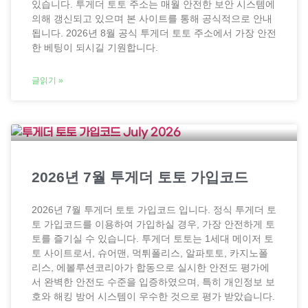
있습니다. 투게더 토토 주소는 매월 안전한 보안 시스템에
의해 갱신되고 있으며 본 사이트를 통해 공식적으로 안내
됩니다. 2026년 8월 공식 투게더 토토 주소에서 가장 안전
한 베팅이 되시길 기원합니다.
글읽기 »
2026년 7월 투게더 토토 가입코드
2026년 7월 투게더 토토 가입코드 입니다. 정식 투게더 토
토 가입코드를 이용하여 가입하실 경우, 가장 안전하게 토
토를 즐기실 수 있습니다. 투게더 토토는 1세대 메이저 토
토 사이트로서, 슈어맨, 먹튀폴리스, 알파토토, 카지노폴
리스, 에볼루션코리아가 합동으로 실시한 안전도 평가에
서 완벽한 안전도 수준을 입증하였으며, 특히 개인정보 보
호와 해킹 방어 시스템이 우수한 것으로 평가 받았습니다.