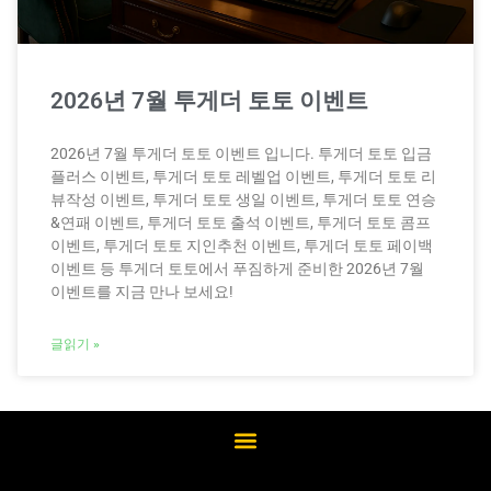
2026년 7월 투게더 토토 이벤트
2026년 7월 투게더 토토 이벤트 입니다. 투게더 토토 입금
플러스 이벤트, 투게더 토토 레벨업 이벤트, 투게더 토토 리
뷰작성 이벤트, 투게더 토토 생일 이벤트, 투게더 토토 연승
&연패 이벤트, 투게더 토토 출석 이벤트, 투게더 토토 콤프
이벤트, 투게더 토토 지인추천 이벤트, 투게더 토토 페이백
이벤트 등 투게더 토토에서 푸짐하게 준비한 2026년 7월
이벤트를 지금 만나 보세요!
글읽기 »