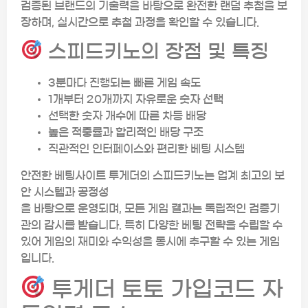
검증된 브랜드의 기술력을 바탕으로 완전한 랜덤 추첨을 보
장하며, 실시간으로 추첨 과정을 확인할 수 있습니다.
스피드키노의 장점 및 특징
3분마다 진행되는 빠른 게임 속도
1개부터 20개까지 자유로운 숫자 선택
선택한 숫자 개수에 따른 차등 배당
높은 적중률과 합리적인 배당 구조
직관적인 인터페이스와 편리한 베팅 시스템
안전한 베팅사이트 투게더의 스피드키노는 업계 최고의 보
안 시스템과 공정성
을 바탕으로 운영되며, 모든 게임 결과는 독립적인 검증기
관의 감시를 받습니다. 특히 다양한 베팅 전략을 수립할 수
있어 게임의 재미와 수익성을 동시에 추구할 수 있는 게임
입니다.
투게더 토토 가입코드 자