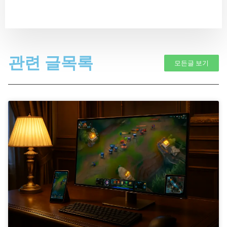
관련 글목록
모든글 보기