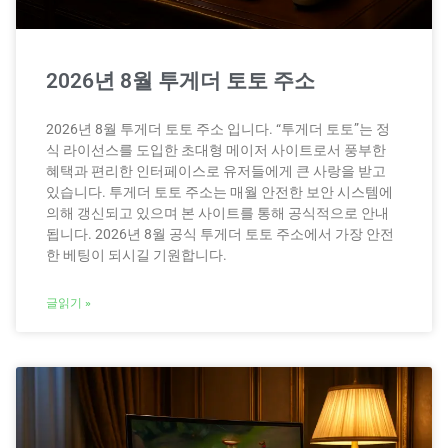
2026년 8월 투게더 토토 주소
2026년 8월 투게더 토토 주소 입니다. “투게더 토토”는 정
식 라이선스를 도입한 초대형 메이저 사이트로서 풍부한
혜택과 편리한 인터페이스로 유저들에게 큰 사랑을 받고
있습니다. 투게더 토토 주소는 매월 안전한 보안 시스템에
의해 갱신되고 있으며 본 사이트를 통해 공식적으로 안내
됩니다. 2026년 8월 공식 투게더 토토 주소에서 가장 안전
한 베팅이 되시길 기원합니다.
글읽기 »