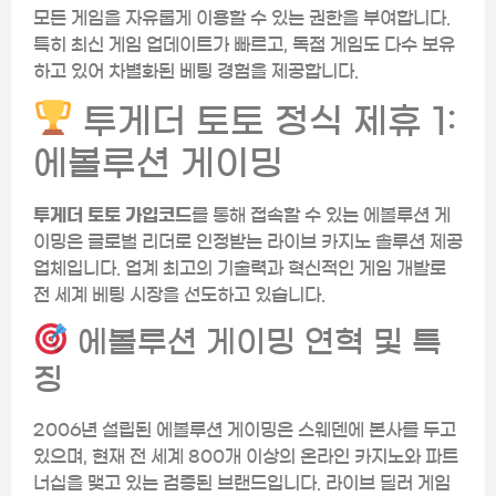
모든 게임을 자유롭게 이용할 수 있는 권한을 부여합니다.
특히 최신 게임 업데이트가 빠르고, 독점 게임도 다수 보유
하고 있어 차별화된 베팅 경험을 제공합니다.
투게더 토토 정식 제휴 1:
에볼루션 게이밍
투게더 토토 가입코드
를 통해 접속할 수 있는 에볼루션 게
이밍은 글로벌 리더로 인정받는 라이브 카지노 솔루션 제공
업체입니다. 업계 최고의 기술력과 혁신적인 게임 개발로
전 세계 베팅 시장을 선도하고 있습니다.
에볼루션 게이밍 연혁 및 특
징
2006년 설립된 에볼루션 게이밍은 스웨덴에 본사를 두고
있으며, 현재 전 세계 800개 이상의 온라인 카지노와 파트
너십을 맺고 있는 검증된 브랜드입니다. 라이브 딜러 게임