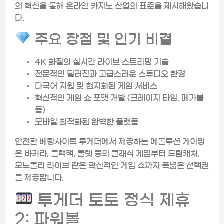
의 혁신을 통해 온라인 카지노 산업의 표준을 제시해왔습니
다.
주요 장점 및 인기 비결
4K 화질의 실시간 라이브 스트리밍 기술
전문적인 딜러진과 고급스러운 스튜디오 환경
다국어 지원 및 현지화된 게임 서비스
혁신적인 게임 쇼 포맷 개발 (크레이지 타임, 메가볼
등)
모바일 최적화된 완벽한 플랫폼
안전한 베팅사이트 투게더에서 제공하는 에볼루션 게이밍
은 바카라, 블랙잭, 룰렛 등의 클래식 게임부터 드림캐처,
모노폴리 라이브 같은 혁신적인 게임 쇼까지 폭넓은 선택권
을 제공합니다.
투게더 토토 정식 제휴
2: 파워볼