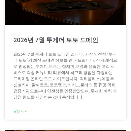
2026년 7월 투게더 토토 도메인
2026년 7월 투게더 토토 도메인 입니다. 가장 안전한 “투게
더 토토”의 최신 도메인 정보를 안내 드립니다. 전 세계적으
로 인정받는 투게더 토토는 철저한 보안과 신속한 고객 서
비스로 각종 커뮤니티 리뷰에서 최고의 평점을 자랑하는
프리미엄 온라인 토토 사이트입니다. 먹튀폴리스, 에볼루
션코리아, 알파토토, 토토랭크, 카지노폴리스 등 유명 먹튀
검증기관으로부터 안전성을 인증받았으며, 무제한 베팅과
당첨 한도를 제공하는 것이 특징입니다.
글읽기 »