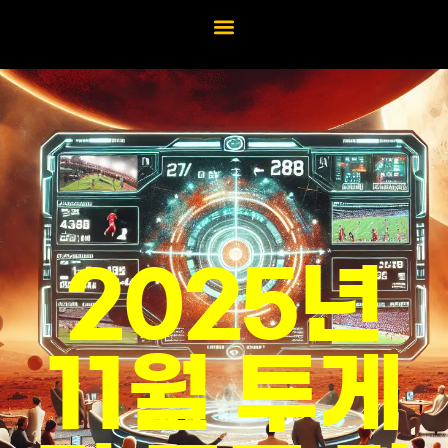
2025년
11월 투게