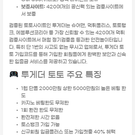
보증사이트:
420여개의 공신력 있는 검증사이트에
서 보증
검증된 토토사이트인 투게더는 슈어맨, 먹튀폴리스, 토토랭
크, 에볼루션코리아 등 가장 신뢰할 수 있는 420여개 먹튀
검증사이트에서 매월 정기검증을 통과한 안전놀이터입니
다. 특히 단 1번의 사고도 없는 무사고 업체로서, 투게더 토
토 가입코드를 통해 가입한 회원들에게 완벽한 보안과 신속
한 입출금 서비스를 제공하고 있습니다.
투게더 토토 주요 특징
1렙 단폴 2000만원 상한 5000만원의 높은 베팅 한
도
카지노 베팅한도 무제한
1회 환전 한도 무제한
환전제한 시간 없음
토스뱅크 가입 가능
신규회원 입금플러스 또는 가입첫충 40% 혜택