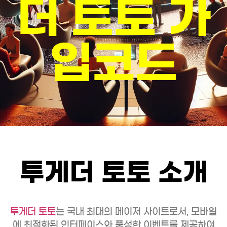
더 토토 가
입코드
투게더 토토 소개
투게더 토토
는 국내 최대의 메이저 사이트로서, 모바일
에 최적화된 인터페이스와 풍성한 이벤트를 제공하여