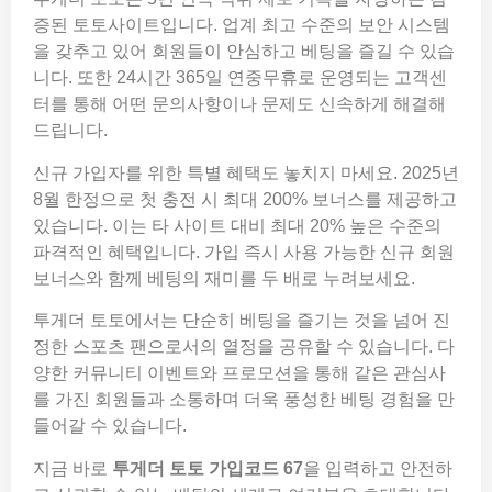
증된 토토사이트입니다. 업계 최고 수준의 보안 시스템
을 갖추고 있어 회원들이 안심하고 베팅을 즐길 수 있습
니다. 또한 24시간 365일 연중무휴로 운영되는 고객센
터를 통해 어떤 문의사항이나 문제도 신속하게 해결해
드립니다.
신규 가입자를 위한 특별 혜택도 놓치지 마세요. 2025년
8월 한정으로 첫 충전 시 최대 200% 보너스를 제공하고
있습니다. 이는 타 사이트 대비 최대 20% 높은 수준의
파격적인 혜택입니다. 가입 즉시 사용 가능한 신규 회원
보너스와 함께 베팅의 재미를 두 배로 누려보세요.
투게더 토토에서는 단순히 베팅을 즐기는 것을 넘어 진
정한 스포츠 팬으로서의 열정을 공유할 수 있습니다. 다
양한 커뮤니티 이벤트와 프로모션을 통해 같은 관심사
를 가진 회원들과 소통하며 더욱 풍성한 베팅 경험을 만
들어갈 수 있습니다.
지금 바로
투게더 토토 가입코드 67
을 입력하고 안전하