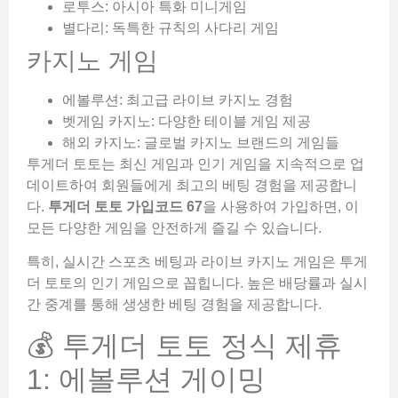
로투스: 아시아 특화 미니게임
별다리: 독특한 규칙의 사다리 게임
카지노 게임
에볼루션: 최고급 라이브 카지노 경험
벳게임 카지노: 다양한 테이블 게임 제공
해외 카지노: 글로벌 카지노 브랜드의 게임들
투게더 토토는 최신 게임과 인기 게임을 지속적으로 업
데이트하여 회원들에게 최고의 베팅 경험을 제공합니
다.
투게더 토토 가입코드 67
을 사용하여 가입하면, 이
모든 다양한 게임을 안전하게 즐길 수 있습니다.
특히, 실시간 스포츠 베팅과 라이브 카지노 게임은 투게
더 토토의 인기 게임으로 꼽힙니다. 높은 배당률과 실시
간 중계를 통해 생생한 베팅 경험을 제공합니다.
💰 투게더 토토 정식 제휴
1: 에볼루션 게이밍