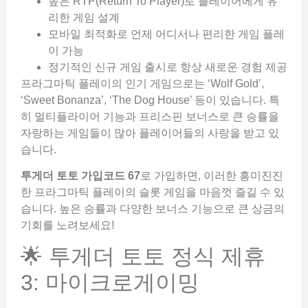
높은 RTP(Return To Player)로 플레이어에게 유
리한 게임 설계
모바일 최적화로 언제 어디서나 편리한 게임 플레
이 가능
정기적인 신규 게임 출시로 항상 새로운 경험 제공
프라그마틱 플레이의 인기 게임으로는 ‘Wolf Gold’,
‘Sweet Bonanza’, ‘The Dog House’ 등이 있습니다. 특
히 멀티플라이어 기능과 프리스핀 보너스로 큰 승률을
자랑하는 게임들이 많아 플레이어들의 사랑을 받고 있
습니다.
투게더 토토 가입코드 67
로 가입하면, 이러한 흥미진진
한 프라그마틱 플레이의 슬롯 게임을 마음껏 즐길 수 있
습니다. 높은 승률과 다양한 보너스 기능으로 큰 상금의
기회를 노려보세요!
🌟 투게더 토토 정식 제휴
3: 마이크로게이밍