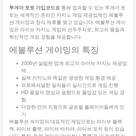
투게더 토토 가입코드
를 통해 접속할 수 있는 투게더 토
토는 세계적인 온라인 카지노 게임 제공업체인 에볼루
션 게이밍과 정식 제휴를 맺고 있습니다. 에볼루션 게이
밍은 라이브 카지노 게임의 선두주자로, 최고의 품질과
혁신적인 게임 경험을 제공합니다.
에볼루션 게이밍의 특징
2006년 설립된 업계 최고의 라이브 카지노 제공업
체
실제 카지노와 똑같은 생생한 게임 환경 제공
프로페셔널한 딜러들이 실시간으로 게임 진행
HD 품질의 영상과 음향으로 몰입감 있는 게임 경
험
다양한 언어 지원으로 글로벌 플레이어들에게 인
기
에볼루션 게이밍의 대표적인 게임으로는 라이브 블랙
잭, 라이브 룰렛, 라이브 바카라, 라이브 포커 등이 있습