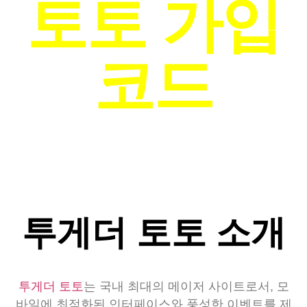
토토 가입
코드
투게더 토토 소개
투게더 토토
는 국내 최대의 메이저 사이트로서, 모
바일에 최적화된 인터페이스와 풍성한 이벤트를 제