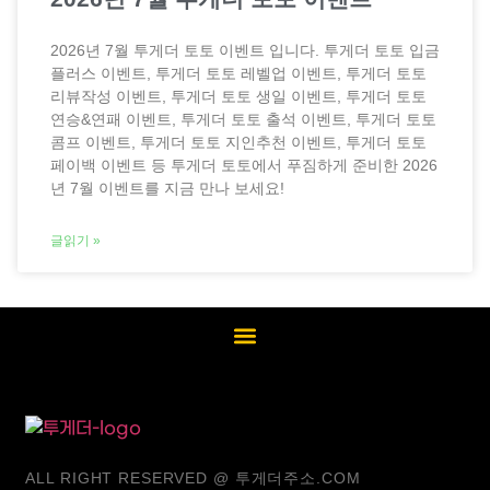
2026년 7월 투게더 토토 이벤트 입니다. 투게더 토토 입금
플러스 이벤트, 투게더 토토 레벨업 이벤트, 투게더 토토
리뷰작성 이벤트, 투게더 토토 생일 이벤트, 투게더 토토
연승&연패 이벤트, 투게더 토토 출석 이벤트, 투게더 토토
콤프 이벤트, 투게더 토토 지인추천 이벤트, 투게더 토토
페이백 이벤트 등 투게더 토토에서 푸짐하게 준비한 2026
년 7월 이벤트를 지금 만나 보세요!
글읽기 »
ALL RIGHT RESERVED @ 투게더주소.COM