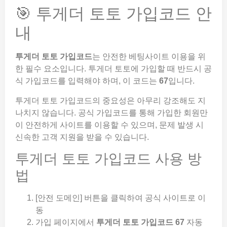
🎯 투게더 토토 가입코드 안
내
투게더 토토 가입코드
는 안전한 베팅사이트 이용을 위
한 필수 요소입니다. 투게더 토토에 가입할 때 반드시 공
식 가입코드를 입력해야 하며, 이 코드는
67
입니다.
투게더 토토 가입코드의 중요성은 아무리 강조해도 지
나치지 않습니다. 공식 가입코드를 통해 가입한 회원만
이 안전하게 사이트를 이용할 수 있으며, 문제 발생 시
신속한 고객 지원을 받을 수 있습니다.
투게더 토토 가입코드 사용 방
법
[안전 도메인] 버튼을 클릭하여 공식 사이트로 이
동
가입 페이지에서
투게더 토토 가입코드 67
자동