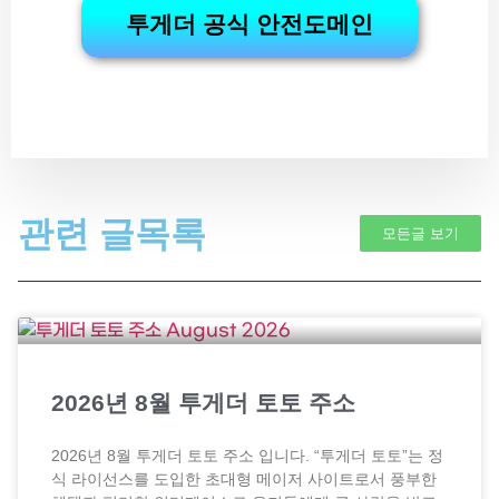
투게더 공식 안전도메인
관련 글목록
모든글 보기
2026년 8월 투게더 토토 주소
2026년 8월 투게더 토토 주소 입니다. “투게더 토토”는 정
식 라이선스를 도입한 초대형 메이저 사이트로서 풍부한