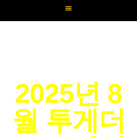
2025년 8
월 투게더