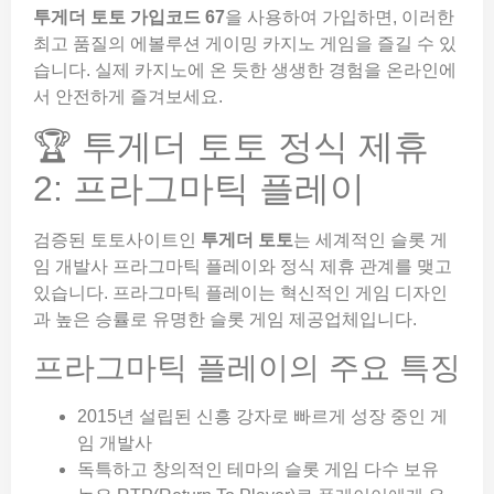
투게더 토토 가입코드 67
을 사용하여 가입하면, 이러한
최고 품질의 에볼루션 게이밍 카지노 게임을 즐길 수 있
습니다. 실제 카지노에 온 듯한 생생한 경험을 온라인에
서 안전하게 즐겨보세요.
🏆 투게더 토토 정식 제휴
2: 프라그마틱 플레이
검증된 토토사이트인
투게더 토토
는 세계적인 슬롯 게
임 개발사 프라그마틱 플레이와 정식 제휴 관계를 맺고
있습니다. 프라그마틱 플레이는 혁신적인 게임 디자인
과 높은 승률로 유명한 슬롯 게임 제공업체입니다.
프라그마틱 플레이의 주요 특징
2015년 설립된 신흥 강자로 빠르게 성장 중인 게
임 개발사
독특하고 창의적인 테마의 슬롯 게임 다수 보유