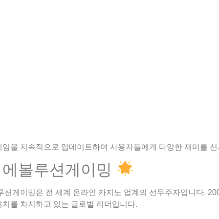
게임을 지속적으로 업데이트하여 사용자들에게 다양한 재미를 선
1: 에볼루션게이밍
볼루션게이밍은 전 세계 온라인 카지노 업계의 선두주자입니다. 20
위치를 차지하고 있는 글로벌 리더입니다.