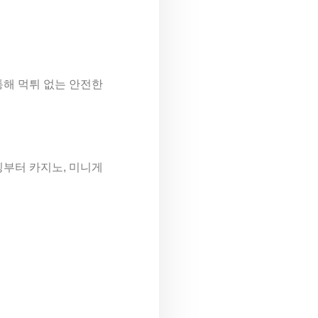
통해 먹튀 없는 안전한
팅부터 카지노, 미니게