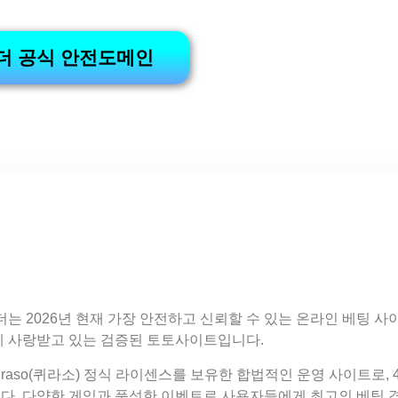
더 공식 안전도메인
더는 2026년 현재 가장 안전하고 신뢰할 수 있는 온라인 베팅 사
게 사랑받고 있는 검증된 토토사이트입니다.
y)와 Curaso(퀴라소) 정식 라이센스를 보유한 합법적인 운영 사이트로,
다. 다양한 게임과 풍성한 이벤트로 사용자들에게 최고의 베팅 