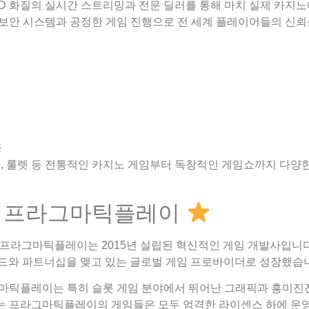
 화질의 실시간 스트리밍과 전문 딜러를 통해 마치 실제 카지노
 보안 시스템과 공정한 게임 진행으로 전 세계 플레이어들의 신뢰
공
, 룰렛 등 전통적인 카지노 게임부터 독창적인 게임쇼까지 다양
2: 프라그마틱플레이
는 프라그마틱플레이는 2015년 설립된 혁신적인 게임 개발사입니다
브랜드와 파트너십을 맺고 있는 글로벌 게임 프로바이더로 성장했습
마틱플레이는 특히 슬롯 게임 분야에서 뛰어난 그래픽과 흥미진
있는 프라그마틱플레이의 게임들은 모두 엄격한 라이센스 하에 운