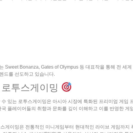
t Bonanza, Gates of Olympus 등 대표작을 통해 전
트렌드를 선도하고 있습니다.
3: 로투스게이밍
 수 있는 로투스게이밍은 아시아 시장에 특화된 프리미엄 게임 
한국 플레이어들의 취향과 문화를 깊이 이해하고 이를 반영한 게
투스게이밍은 전통적인 미니게임부터 현대적인 라이브 게임까지