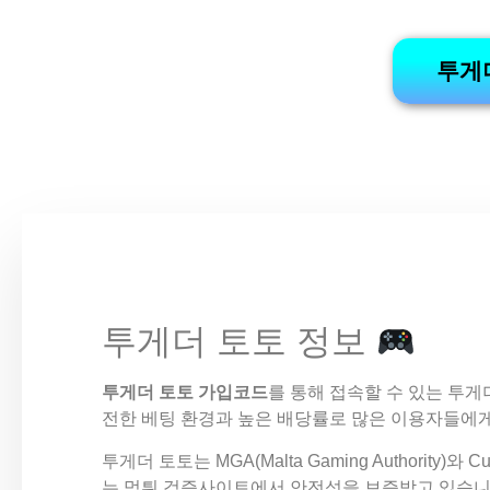
투게
투게더 토토 정보
투게더 토토 가입코드
를 통해 접속할 수 있는 투게
전한 베팅 환경과 높은 배당률로 많은 이용자들에
투게더 토토는 MGA(Malta Gaming Authorit
는 먹튀 검증사이트에서 안전성을 보증받고 있습니