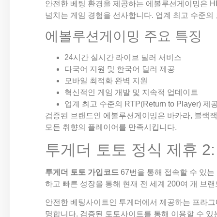
안전한 베팅 환경을 제공하는 에볼루션게이밍은 HD
넘치는 게임 경험을 선사합니다. 업계 최고 수준의
에볼루션게이밍 주요 특징
24시간 실시간 라이브 딜러 서비스
다국어 지원 및 한국어 딜러 제공
모바일 최적화 완벽 지원
혁신적인 게임 개발 및 지속적 업데이트
업계 최고 수준의 RTP(Return to Player) 제
검증된 브랜드인 에볼루션게이밍은 바카라, 블랙잭
모든 취향의 플레이어를 만족시킵니다.
투게더 토토 정식 제휴 
투게더 토토 가입코드
67번을 통해 접속할 수 있
하고 빠른 성장을 통해 현재 전 세계 200여 개 
안전한 베팅사이트인 투게더에서 제공하는 프라그
명합니다. 검증된 토토사이트를 통해 이용할 수 