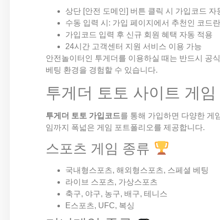
상단 [안전 도메인] 버튼 클릭 시 가입코드 자
수동 입력 시: 가입 페이지에서 추천인 코드란에
가입코드 입력 후 신규 회원 혜택 자동 적용
24시간 고객센터 지원 서비스 이용 가능
안전놀이터인 투게더를 이용하실 때는 반드시 공
베팅 환경을 경험할 수 있습니다.
투게더 토토 사이트 게임
투게더 토토 가입코드
를 통해 가입하면 다양한 게
임까지 폭넓은 게임 포트폴리오를 제공합니다.
스포츠 게임 종류
국내형스포츠, 해외형스포츠, 스페셜 베팅
라이브 스포츠, 가상스포츠
축구, 야구, 농구, 배구, 테니스
E스포츠, UFC, 복싱