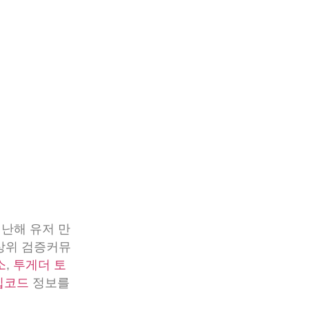
난해 유저 만
최상위 검증커뮤
소
,
투게더 토
입코드
정보를