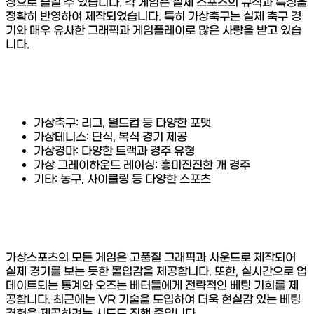
상으로 즐길 수 있습니다. 각 게임은 실제 스포츠의 규칙과 특성을
정확히 반영하여 제작되었습니다. 특히 가상축구는 실제 축구 경
기와 매우 유사한 그래픽과 게임플레이로 많은 사랑을 받고 있습
니다.
가상축구: 리그, 월드컵 등 다양한 포맷
가상테니스: 단식, 복식 경기 제공
가상경마: 다양한 트랙과 경주 유형
가상 그레이하운드 레이싱: 흥미진진한 개 경주
기타: 농구, 사이클링 등 다양한 스포츠
가상스포츠의 모든 게임은 고품질 그래픽과 사운드로 제작되어
실제 경기를 보는 듯한 몰입감을 제공합니다. 또한, 실시간으로 업
데이트되는 통계와 오즈는 베터들에게 전략적인 베팅 기회를 제
공합니다. 최근에는 VR 기술을 도입하여 더욱 현실감 있는 베팅
경험을 제공하려는 시도도 진행 중입니다.