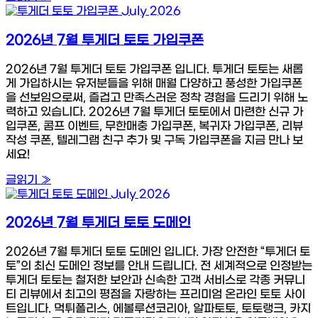
2026년 7월 투게더 토토 가입쿠폰
2026년 7월 투게더 토토 가입쿠폰 입니다. 투게더 토토는 새롭
게 가입하시는 유저분들을 위해 매월 다양하고 풍성한 가입쿠폰
을 선보임으로써, 즐겁고 만족스러운 정착 경험을 드리기 위해 노
력하고 있습니다. 2026년 7월 투게더 토토에서 마련한 신규 가
입쿠폰, 콤프 이벤트, 무한매충 가입쿠폰, 복귀자 가입쿠폰, 리뷰
작성 쿠폰, 텔레그램 친구 추가 및 구독 가입쿠폰을 지금 만나 보
세요!
글읽기 »
2026년 7월 투게더 토토 도메인
2026년 7월 투게더 토토 도메인 입니다. 가장 안전한 “투게더 토
토”의 최신 도메인 정보를 안내 드립니다. 전 세계적으로 인정받는
투게더 토토는 철저한 보안과 신속한 고객 서비스로 각종 커뮤니
티 리뷰에서 최고의 평점을 자랑하는 프리미엄 온라인 토토 사이
트입니다. 먹튀폴리스, 에볼루션코리아, 알파토토, 토토랭크, 카지