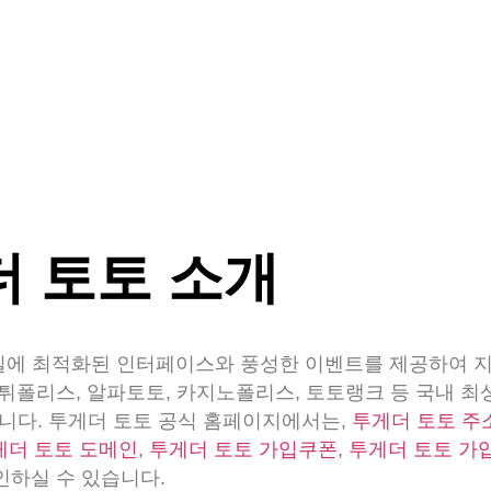
 토토 소개
일에 최적화된 인터페이스와 풍성한 이벤트를 제공하여 지
먹튀폴리스, 알파토토, 카지노폴리스, 토토랭크 등 국내 
니다. 투게더 토토 공식 홈페이지에서는,
투게더 토토 주
게더 토토 도메인
,
투게더 토토 가입쿠폰
,
투게더 토토 가
인하실 수 있습니다.