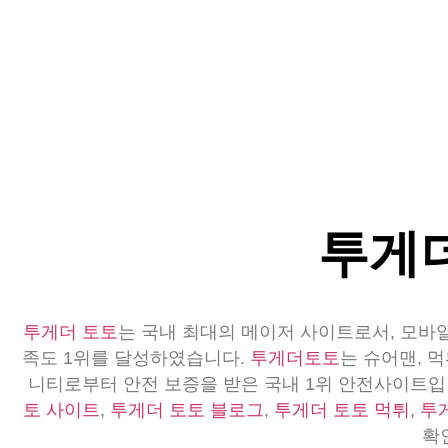
투게더
투게더 토토
는 국내 최대의 메이저 사이트로서, 모바
족도 1위를 달성하였습니다.
투게더토토
는 슈어맨, 
니티로부터 안전 보증을 받은 국내 1위 안전사이트입
토 사이트
,
투게더 토토 블로그
,
투게더 토토 먹튀
,
투
확