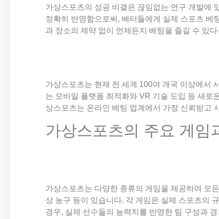
가상스포츠의 성공 비결은 끊임없는 연구 개발에 있
정확히 반영함으로써, 베터들에게 실제 스포츠 베팅과
과 장소의 제약 없이 언제든지 베팅을 즐길 수 있다
가상스포츠는 현재 전 세계 100여 개국 이상에서
는 모바일 플랫폼 최적화와 VR 기술 도입 등 새
상스포츠는 온라인 베팅 업계에서 가장 신뢰받고 
가상스포츠의 주요 게임
가상스포츠는 다양한 종류의 게임을 제공하여 모든 베
상 농구 등이 있습니다. 각 게임은 실제 스포츠의 
경우, 실제 선수들의 능력치를 반영한 팀 구성과 경