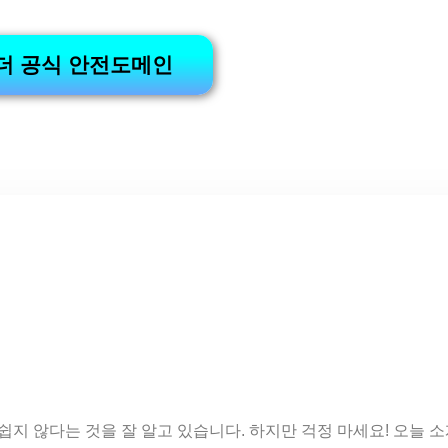
더 공식 안전도메인
쉽지 않다는 것을 잘 알고 있습니다. 하지만 걱정 마세요! 오늘 