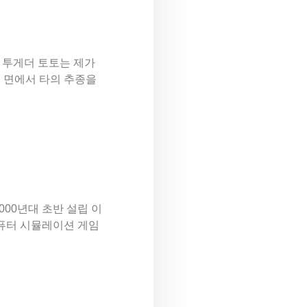
 투게더 토토는 제가
든 면에서 타의 추종을
00년대 초반 설립 이
컴퓨터 시뮬레이션 게임