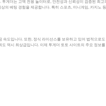
 투게더는 고액 전용 놀이터로, 안전성과 신뢰성이 검증된 최고
상의 베팅 경험을 제공합니다. 특히 스포츠, 미니게임, 카지노 
 속도입니다. 또한, 정식 라이선스를 보유하고 있어 법적으로도 
뢰도 역시 최상급입니다. 이제 투게더 토토 사이트의 주요 정보를