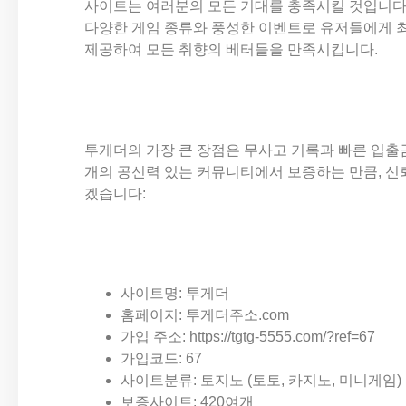
사이트는 여러분의 모든 기대를 충족시킬 것입니다.
다양한 게임 종류와 풍성한 이벤트로 유저들에게 최
제공하여 모든 취향의 베터들을 만족시킵니다.
투게더의 가장 큰 장점은 무사고 기록과 빠른 입출금
개의 공신력 있는 커뮤니티에서 보증하는 만큼, 신
겠습니다:
사이트명: 투게더
홈페이지: 투게더주소.com
가입 주소: https://tgtg-5555.com/?ref=67
가입코드: 67
사이트분류: 토지노 (토토, 카지노, 미니게임)
보증사이트: 420여개